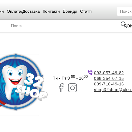
ин
Оплата/Доставка
Контакти
Бренди
Статті
ПО
093-057-49-82
00
00
Пн - Пт 9
- 18
068-354-07-15
099-710-49-16
shop32shop@ukr.n