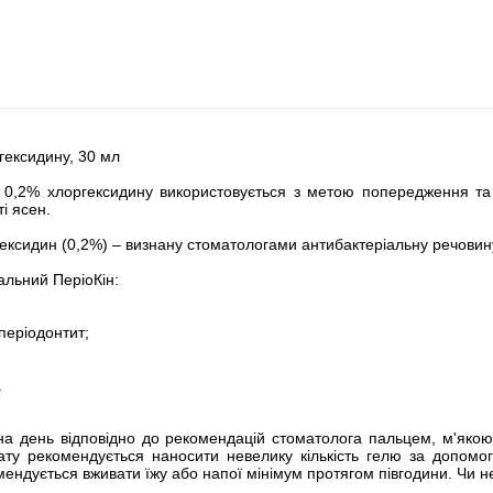
гексидину, 30 мл
н 0,2% хлоргексидину використовується з метою попередження та лі
і ясен.
гексидин (0,2%) – визнану стоматологами антибактеріальну речовин
альний ПеріоКін:
 періодонтит;
.
 на день відповідно до рекомендацій стоматолога пальцем, м'яко
ту рекомендується наносити невелику кількість гелю за допомог
ендується вживати їжу або напої мінімум протягом півгодини. Чи не