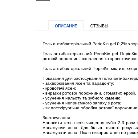
ОПИСАНИЕ
ОТЗЫВЫ
Гель антибактеріальний PerioKin gel 0,2% хлор
Гель антибактеріальний PerioKin gel ПеріоКі
ротовій порожнині, запалення та кровоточивост
Гель антибактеріальний ПеріоКін містить хлор
Показання для застосування гелю антибактері
- захворювання ясен та парадонту;
- кровотечі ясен;
- виразки ротової порожнини, стоматит, ерозії,
- усунення нальоту та зубного каменю;
- усунення неприємного запаху з рота;
- як постхірургічна обробка ротової порожнини
Застосування:
Наносити гель після чищення зубів 2-3 рази
масажуючи ясна. Для більш точного результа
масажувати ясна. Після використання не реком