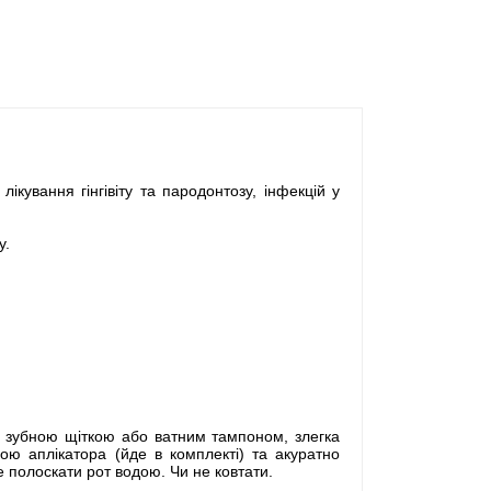
кування гінгівіту та пародонтозу, інфекцій у
у.
ю зубною щіткою або ватним тампоном, злегка
ою аплікатора (йде в комплекті) та акуратно
 полоскати рот водою. Чи не ковтати.