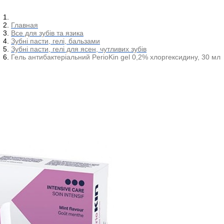
Главная
Все для зубів та язика
Зубні пасти, гелі, бальзами
Зубні пасти, гелі для ясен, чутливих зубів
Гель антибактеріальний PerioKin gel 0,2% хлоргексидину, 30 мл