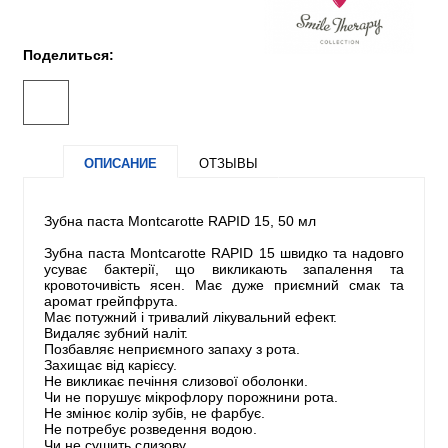
Поделиться:
ОПИСАНИЕ
ОТЗЫВЫ
Зубна паста Montcarotte RAPID 15, 50 мл
Зубна паста Montcarotte RAPID 15 швидко та надовго
усуває бактерії, що викликають запалення та
кровоточивість ясен. Має дуже приємний смак та
аромат грейпфрута.
Має потужний і тривалий лікувальний ефект.
Видаляє зубний наліт.
Позбавляє неприємного запаху з рота.
Захищає від карієсу.
Не викликає печіння слизової оболонки.
Чи не порушує мікрофлору порожнини рота.
Не змінює колір зубів, не фарбує.
Не потребує розведення водою.
Чи не сушить слизову.