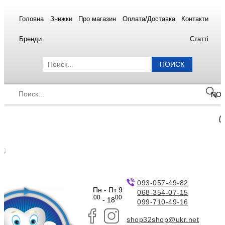
Головна
Знижки
Про магазин
Оплата/Доставка
Контакти
Бренди
Статті
ПОИСК
ПО
093-057-49-82
Пн - Пт 9
068-354-07-15
00
00
- 18
099-710-49-16
shop32shop@ukr.net