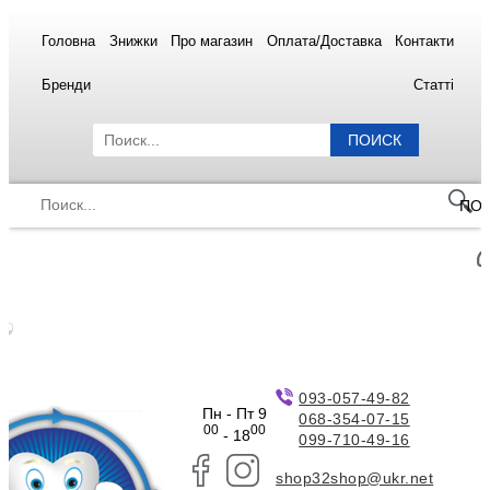
Головна
Знижки
Про магазин
Оплата/Доставка
Контакти
Бренди
Статті
ПОИСК
ПО
093-057-49-82
Пн - Пт 9
068-354-07-15
00
00
- 18
099-710-49-16
shop32shop@ukr.net