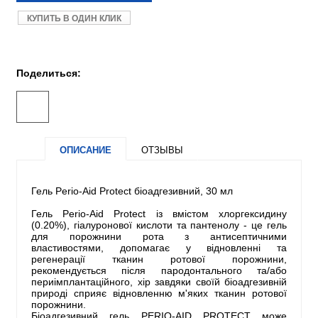
КУПИТЬ В ОДИН КЛИК
Поделиться:
ОПИСАНИЕ
ОТЗЫВЫ
Гель Perio-Aid Protect біоадгезивний, 30 мл
Гель Perio-Aid Protect із вмістом хлоргексидину
(0.20%), гіалуронової кислоти та пантенолу - це гель
для порожнини рота з антисептичними
властивостями, допомагає у відновленні та
регенерації тканин ротової порожнини,
рекомендується після пародонтального та/або
периімплантаційного, хір завдяки своїй біоадгезивній
природі сприяє відновленню м'яких тканин ротової
порожнини.
Біоадгезивний гель PERIO-AID PROTECT може