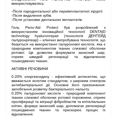
використовуватись:
-Після пародонтальної або периімплантатної хірургії.
-Після видалення зубів.
-Після установки дентальних імплантатів.
Гель Perio-Aid Protect був розроблений з
використанням інноваційної технології DENTAID
technology hyaluronrepair (технологія ДЕНТЕЙД
гіалуронріпеар) – клінічно випробувана технологія, що
базується на використанні гіалуронової кислоти, яка є
природним компонентом тканин слизової оболонки
ротової. Це дозволяє формувати захисний шар,
сприяє швидкій регенерації та відновленню
пошкоджених тканин.
АКТИВНІ РЕЧОВИНИ
0.20% хлоргексидину - ефективний антисептик, що
вважається золотим стандартом, з широким спектром
антибактеріальної дії. Основне його призначення:
запобігання розвитку бактеріального нальоту.
0.20% гіалуронової кислоти - природний компонент
тканин слизової оболонки ротової порожнини, сприяє
проліферації та міграції фібробластів та епітеліальних
клітин, формує захисний шар, допомагає регенерації
пошкоджених тканин та прискорює процес їх
відновлення.