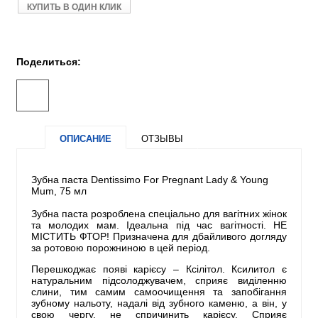
КУПИТЬ В ОДИН КЛИК
Поделиться:
ОПИСАНИЕ
ОТЗЫВЫ
Зубна паста Dentissimo For Pregnant Lady & Young
Mum, 75 мл
Зубна паста розроблена спеціально для вагітних жінок
та молодих мам. Ідеальна під час вагітності. НЕ
МІСТИТЬ ФТОР! Призначена для дбайливого догляду
за ротовою порожниною в цей період.
Перешкоджає появі карієсу – Ксілітол. Ксилитол є
натуральним підсолоджувачем, сприяє виділенню
слини, тим самим самоочищення та запобігання
зубному нальоту, надалі від зубного каменю, а він, у
свою чергу, не спричинить карієсу. Сприяє