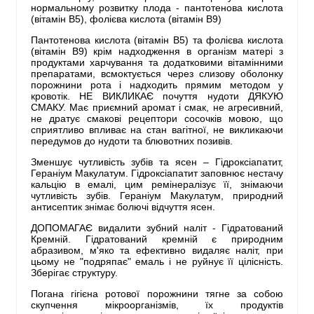
нормальному розвитку плода - пантотенова кислота
(вітамін В5), фолієва кислота (вітамін В9)
Пантотенова кислота (вітамін В5) та фолієва кислота
(вітамін В9) крім надходження в організм матері з
продуктами харчування та додатковими вітамінними
препаратами, всмоктується через слизову оболонку
порожнини рота і надходить прямим методом у
кровотік. НЕ ВИКЛИКАЄ почуття нудоти ДЯКУЮ
СМАКУ. Має приємний аромат і смак, не агресивний,
не дратує смакові рецептори сосочків мовою, що
сприятливо впливає на стан вагітної, не викликаючи
передумов до нудоти та блювотних позивів.
Зменшує чутливість зубів та ясен – Гідроксіапатит,
Гераніум Макулатум. Гідроксіапатит заповнює нестачу
кальцію в емалі, цим ремінералізує її, знімаючи
чутливість зубів. Гераніум Макулатум, природний
антисептик знімає болючі відчуття ясен.
ДОПОМАГАЄ видалити зубний наліт - Гідратований
Кремній. Гідратований кремній є природним
абразивом, м'яко та ефективно видаляє наліт, при
цьому не "подряпає" емаль і не руйнує її цілісність.
Зберігає структуру.
Погана гігієна ротової порожнини тягне за собою
скупчення мікроорганізмів, їх продуктів