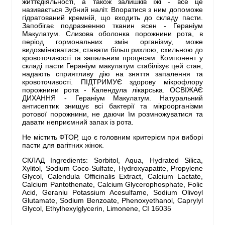
життєдіяльності, а також залишків їжі - все це
називається Зубний наліт. Впоратися з ним допоможе
гідратований кремній, що входить до складу пасти.
Запобігає подразненню тканин ясен - Гераніум
Макулатум. Слизова оболонка порожнини рота, в
період гормональних змін організму, може
видозмінюватися, ставати більш рихлою, схильною до
кровоточивості та запальним процесам. Компонент у
складі пасти Гераніум макулатум стабілізує цей стан,
надають сприятливу дію на зняття запалення та
кровоточивості. ПІДТРИМУЄ здорову мікрофлору
порожнини рота - Календула лікарська. ОСВІЖАЄ
ДИХАННЯ - Гераніум Макулатум. Натуральний
антисептик знищує всі бактерії та мікроорганізми
ротової порожнини, не даючи їм розмножуватися та
давати неприємний запах із рота.
Не містить ФТОР, що є головним критерієм при виборі
пасти для вагітних жінок.
СКЛАД Ingredients: Sorbitol, Aqua, Hydrated Silica,
Xylitol, Sodium Coco-Sulfate, Hydroxyapatite, Propylene
Glycol, Calendula Officinalis Extract, Calcium Lactate,
Calcium Pantothenate, Calcium Glycerophosphate, Folic
Acid, Geraniu Potassium Acesulfame, Sodium Olivoyl
Glutamate, Sodium Benzoate, Phenoxyethanol, Caprylyl
Glycol, Ethylhexylglycerin, Limonene, CI 16035