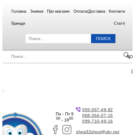
Головна
Знижки
Про магазин
Оплата/Доставка
Контакти
Бренди
Статті
ПОИСК
ПО
093-057-49-82
Пн - Пт 9
068-354-07-15
00
00
- 18
099-710-49-16
shop32shop@ukr.net