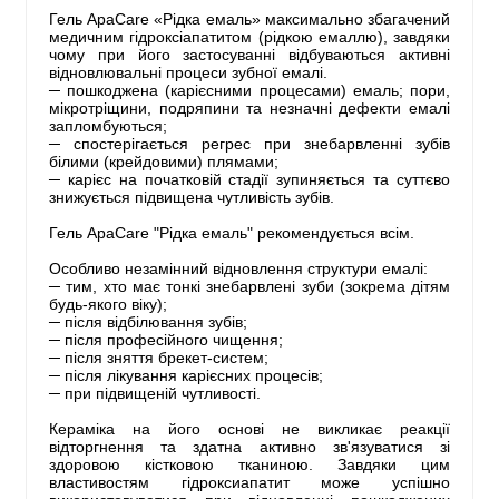
Гель ApaCare «Рідка емаль» максимально збагачений
медичним гідроксіапатитом (рідкою емаллю), завдяки
чому при його застосуванні відбуваються активні
відновлювальні процеси зубної емалі.
─ пошкоджена (карієсними процесами) емаль; пори,
мікротріщини, подряпини та незначні дефекти емалі
запломбуються;
─ спостерігається регрес при знебарвленні зубів
білими (крейдовими) плямами;
─ карієс на початковій стадії зупиняється та суттєво
знижується підвищена чутливість зубів.
Гель ApaCare "Рідка емаль" рекомендується всім.
Особливо незамінний відновлення структури емалі:
─ тим, хто має тонкі знебарвлені зуби (зокрема дітям
будь-якого віку);
─ після відбілювання зубів;
─ після професійного чищення;
─ після зняття брекет-систем;
─ після лікування карієсних процесів;
─ при підвищеній чутливості.
Кераміка на його основі не викликає реакції
відторгнення та здатна активно зв'язуватися зі
здоровою кістковою тканиною. Завдяки цим
властивостям гідроксиапатит може успішно