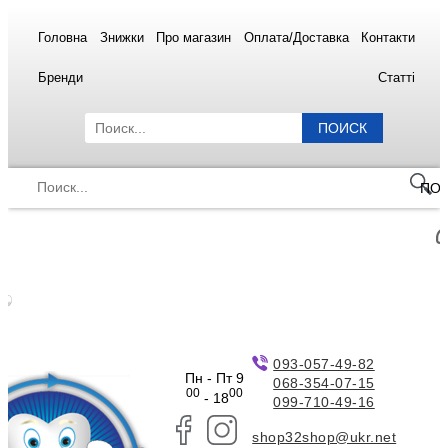
Головна
Знижки
Про магазин
Оплата/Доставка
Контакти
Бренди
Статті
ПОИСК
ПО
093-057-49-82
Пн - Пт 9
068-354-07-15
00
00
- 18
099-710-49-16
shop32shop@ukr.net