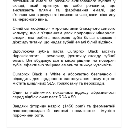
потемніння емалі за рахунок активованого вугілля у
складі, який притягує до себе речовини, що
викликають плями та фарбування емалі, що
з'являються в результаті вживання чаю, кави, нікотину
та червоного вина.
Синій світлофільтр - мікрочастинки блискучого синього
кольору, що є з'єднанням двох природних мінералів:
слюди, яка робить поверхню зубів більш гладкою і
діоксиду титану, що надає зубній емалі білий відтінок.
Відбілююча зубна паста Curaprox Black містить
гідроксіапатит – речовину, ідентичну складу зубної
емалі. Він вбудовується в мікротріщини на поверхні
зубів, ефективно зміцнює емаль та знижує чутливість.
Curaprox Black is White є абсолютно безпечною і
підходить для щоденного застосування, тому що не
містить шкідливих SLS, триклозану та пероксидів.
Один із найнижчих показників індексу абразивності
серед відбілюючих паст RDA = 50.
Завдяки фториду натрію (1450 ppm) та ферментній
лактопероксидазній системі посилюється імунітет
порожнини рота.