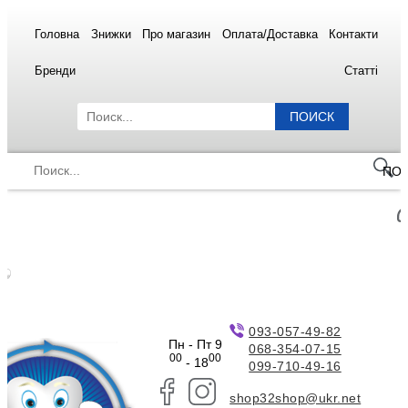
Головна
Знижки
Про магазин
Оплата/Доставка
Контакти
Бренди
Статті
ПОИСК
ПО
093-057-49-82
Пн - Пт 9
068-354-07-15
00
00
- 18
099-710-49-16
shop32shop@ukr.net