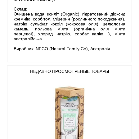
Склад:
Очищена вода, ксиліт (Organic), гідратований діоксид
кремнію, сорбітол, гліцерин (рослинного походження),
натрію сульфат кокоіл (кокосова олія), целюлозна
камедь, польова м'ята (органічна олія м'яти
перцевої), хлорид натрію, сорбат калію, ), м'ята
австралійська.
Виробник: NFCO (Natural Family Co), Австралія
НЕДАВНО ПРОСМОТРЕНЫЕ ТОВАРЫ