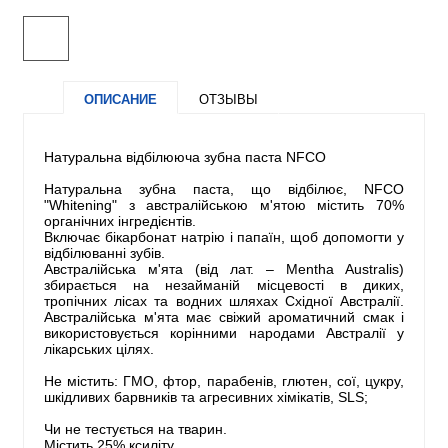
ОПИСАНИЕ
ОТЗЫВЫ
Натуральна відбілююча зубна паста NFCO
Натуральна зубна паста, що відбілює, NFCO
"Whitening" з австралійською м'ятою містить 70%
органічних інгредієнтів.
Включає бікарбонат натрію і папаїн, щоб допомогти у
відбілюванні зубів.
Австралійська м'ята (від лат. – Mentha Australis)
збирається на незайманій місцевості в диких,
тропічних лісах та водних шляхах Східної Австралії.
Австралійська м'ята має свіжий ароматичний смак і
використовується корінними народами Австралії у
лікарських цілях.
Не містить: ГМО, фтор, парабенів, глютен, сої, цукру,
шкідливих барвників та агресивних хімікатів, SLS;
Чи не тестується на тварин.
Містить 25% ксиліту.