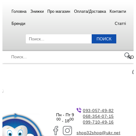
Головна
Знижки
Про магазин
Оплата/Доставка
Контакти
Бренди
Статті
ПОИСК
ПО
093-057-49-82
Пн - Пт 9
068-354-07-15
00
00
- 18
099-710-49-16
shop32shop@ukr.net