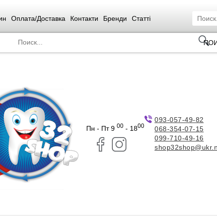
ин
Оплата/Доставка
Контакти
Бренди
Статті
ПО
093-057-49-82
00
00
Пн - Пт 9
- 18
068-354-07-15
099-710-49-16
shop32shop@ukr.n