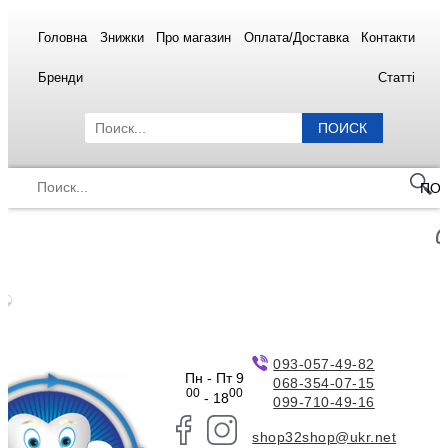
Головна
Знижки
Про магазин
Оплата/Доставка
Контакти
Бренди
Статті
ПОИСК
ПО
093-057-49-82
Пн - Пт 9
068-354-07-15
00
00
- 18
099-710-49-16
shop32shop@ukr.net