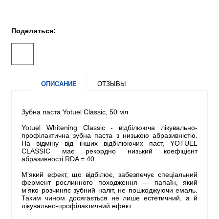
Поделиться:
ОПИСАНИЕ
ОТЗЫВЫ
Зубна паста Yotuel Classiс, 50 мл
Yotuel Whitening Classic - відбілююча лікувально-
профілактична зубна паста з низькою абразивністю.
На відміну від інших відбілюючих паст, YOTUEL
CLASSIC має рекордно низький коефіцієнт
абразивності RDA = 40.
М'який ефект, що відбілює, забезпечує спеціальний
фермент рослинного походження — папаїн, який
м'яко розчиняє зубний наліт, не пошкоджуючи емаль.
Таким чином досягається не лише естетичний, а й
лікувально-профілактичний ефект.