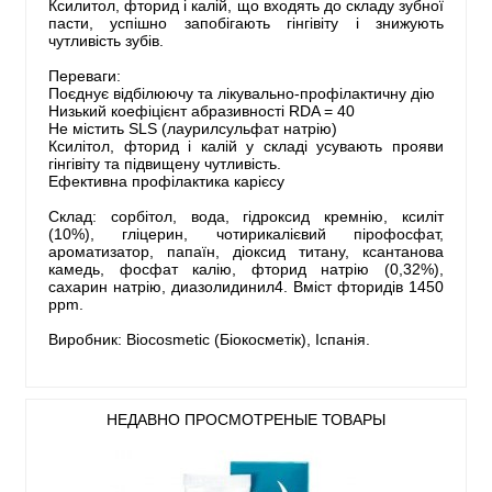
Ксилитол, фторид і калій, що входять до складу зубної
пасти, успішно запобігають гінгівіту і знижують
чутливість зубів.
Переваги:
Поєднує відбілюючу та лікувально-профілактичну дію
Низький коефіцієнт абразивності RDA = 40
Не містить SLS (лаурилсульфат натрію)
Ксилітол, фторид і калій у складі усувають прояви
гінгівіту та підвищену чутливість.
Ефективна профілактика карієсу
Склад: сорбітол, вода, гідроксид кремнію, ксиліт
(10%), гліцерин, чотирикалієвий пірофосфат,
ароматизатор, папаїн, діоксид титану, ксантанова
камедь, фосфат калію, фторид натрію (0,32%),
сахарин натрію, диазолидинил4. Вміст фторидів 1450
ppm.
Виробник: Biocosmetic (Біокосметік), Іспанія.
НЕДАВНО ПРОСМОТРЕНЫЕ ТОВАРЫ