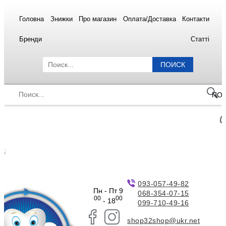
Головна
Знижки
Про магазин
Оплата/Доставка
Контакти
Бренди
Статті
ПОИСК
ПО
093-057-49-82
Пн - Пт 9
068-354-07-15
00
00
- 18
099-710-49-16
shop32shop@ukr.net