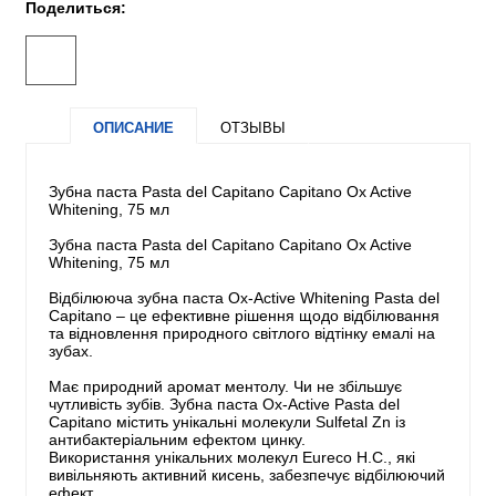
Поделиться:
ОПИСАНИЕ
ОТЗЫВЫ
Зубна паста Pasta del Capitano Capitano Ox Active
Whitening, 75 мл
Зубна паста Pasta del Capitano Capitano Ox Active
Whitening, 75 мл
Відбілююча зубна паста Ox-Active Whitening Pasta del
Capitano – це ефективне рішення щодо відбілювання
та відновлення природного світлого відтінку емалі на
зубах.
Має природний аромат ментолу. Чи не збільшує
чутливість зубів. Зубна паста Ox-Active Pasta del
Capitano містить унікальні молекули Sulfetal Zn із
антибактеріальним ефектом цинку.
Використання унікальних молекул Eureco H.C., які
вивільняють активний кисень, забезпечує відбілюючий
ефект.