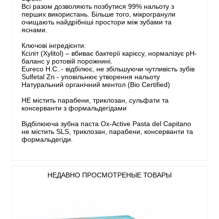
Всі разом дозволяють позбутися 99% нальоту з
перших використань. Більше того, мікрогранули
очищають найдрібніші простори між зубами та
яснами.
Ключові інгредієнти:
Ксіліт (Xylitol) – вбиває бактерії карієсу, нормалізує pH-
баланс у ротовій порожнині.
Eureco H.C. - відбілює, не збільшуючи чутливість зубів
Sulfetal Zn - уповільнює утворення нальоту
Натуральний органічний ментол (Bio Certified)
НЕ містить парабени, триклозан, сульфати та
консерванти з формальдегідами
Відбілююча зубна паста Ox-Active Pasta del Capitano
не містить SLS, триклозан, парабени, консерванти та
формальдегіди.
НЕДАВНО ПРОСМОТРЕНЫЕ ТОВАРЫ