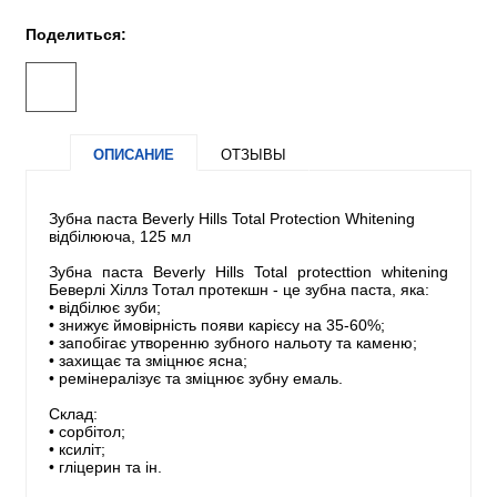
Поделиться:
ОПИСАНИЕ
ОТЗЫВЫ
Зубна паста Beverly Hills Total Protection Whitening
відбілююча, 125 мл
Зубна паста Beverly Hills Total protecttion whitening
Беверлі Хіллз Тотал протекшн - це зубна паста, яка:
• відбілює зуби;
• знижує ймовірність появи карієсу на 35-60%;
• запобігає утворенню зубного нальоту та каменю;
• захищає та зміцнює ясна;
• ремінералізує та зміцнює зубну емаль.
Склад:
• сорбітол;
• ксиліт;
• гліцерин та ін.