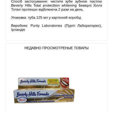
Спосіб застосування: чистити зуби зубною пастою
Beverly Hills Total protecttion whitening Беверлі Хіллз
Тотал протекшн відбілююча 2 рази на день.
Упаковка: туба 125 мл у картонній коробці.
Виробник: Purity Laboratories (Пуріті Лабораторієс),
Ірландія
НЕДАВНО ПРОСМОТРЕНЫЕ ТОВАРЫ