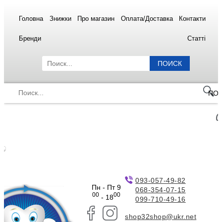
Головна
Знижки
Про магазин
Оплата/Доставка
Контакти
Бренди
Статті
ПОИСК
ПО
093-057-49-82
Пн - Пт 9
068-354-07-15
00
00
- 18
099-710-49-16
shop32shop@ukr.net