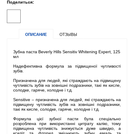
Поделиться:
ОПИСАНИЕ
ОТЗЫВЫ
Зубна паста Beverly Hills Sensitiv Whitening Expert, 125
мл
Надефективна формула за підвищеної чутливості
зубів.
Призначена для людей, які страждають на підвищену
чутливість зубів на зовнішні подразники, такі як кисле,
солодке, гаряче, холодне і т.д.
Sensitive – призначена для людей, які страждають на
підвищену чутливість зубів на зовнішні подразники,
такі як кисле, солодке, гаряче, холодне і т.д.
Формула цієї зубної пасти була спеціально
розроблена при використанні цитрату калію, тому
підвищена чутливість знижується дуже швидко, а
ксиліт та фторид зміцнюють зубну емаль та