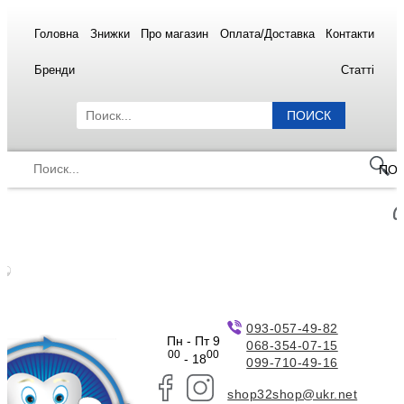
Головна
Знижки
Про магазин
Оплата/Доставка
Контакти
Бренди
Статті
ПОИСК
ПО
093-057-49-82
Пн - Пт 9
068-354-07-15
00
00
- 18
099-710-49-16
shop32shop@ukr.net