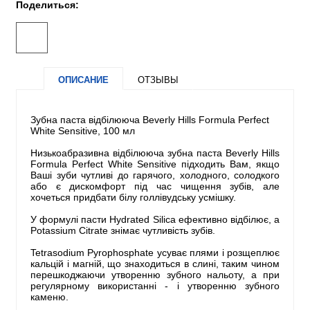
Поделиться:
ОПИСАНИЕ
ОТЗЫВЫ
Зубна паста відбілююча Beverly Hills Formula Perfect
White Sensitive, 100 мл
Низькоабразивна відбілююча зубна паста Beverly Hills
Formula Perfect White Sensitive підходить Вам, якщо
Ваші зуби чутливі до гарячого, холодного, солодкого
або є дискомфорт під час чищення зубів, але
хочеться придбати білу голлівудську усмішку.
У формулі пасти Hydrated Silica ефективно відбілює, а
Potassium Citrate знімає чутливість зубів.
Tetrasodium Pyrophosphate усуває плями і розщеплює
кальцій і магній, що знаходиться в слині, таким чином
перешкоджаючи утворенню зубного нальоту, а при
регулярному використанні - і утворенню зубного
каменю.