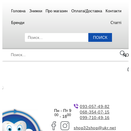
Головна
Знижки
Про магазин
Оплата/Доставка
Контакти
Бренди
Статті
ПОИСК
ПО
093-057-49-82
Пн - Пт 9
068-354-07-15
00
00
- 18
099-710-49-16
shop32shop@ukr.net