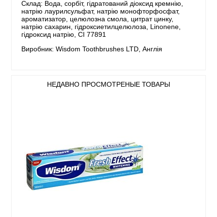
Склад: Вода, сорбіт, гідратований діоксид кремнію,
натрію лаурилсульфат, натрію монофторфосфат,
ароматизатор, целюлозна смола, цитрат цинку,
натрію сахарин, гідроксиетилцелюлоза, Linonene,
гідроксид натрію, CI 77891
Виробник: Wisdom Toothbrushes LTD, Англія
НЕДАВНО ПРОСМОТРЕНЫЕ ТОВАРЫ