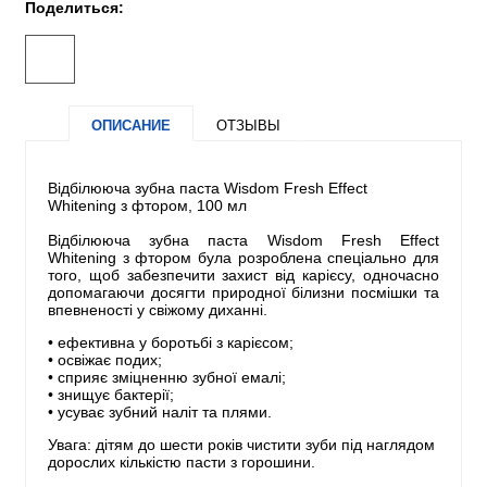
Поделиться:
ОПИСАНИЕ
ОТЗЫВЫ
Відбілююча зубна паста Wisdom Fresh Effect
Whitening з фтором, 100 мл
Відбілююча зубна паста Wisdom Fresh Effect
Whitening з фтором була розроблена спеціально для
того, щоб забезпечити захист від карієсу, одночасно
допомагаючи досягти природної білизни посмішки та
впевненості у свіжому диханні.
• ефективна у боротьбі з карієсом;
• освіжає подих;
• сприяє зміцненню зубної емалі;
• знищує бактерії;
• усуває зубний наліт та плями.
Увага: дітям до шести років чистити зуби під наглядом
дорослих кількістю пасти з горошини.