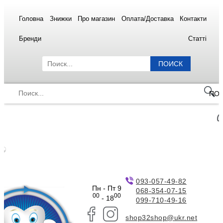
Головна
Знижки
Про магазин
Оплата/Доставка
Контакти
Бренди
Статті
ПОИСК
ПО
093-057-49-82
Пн - Пт 9
068-354-07-15
00
00
- 18
099-710-49-16
shop32shop@ukr.net