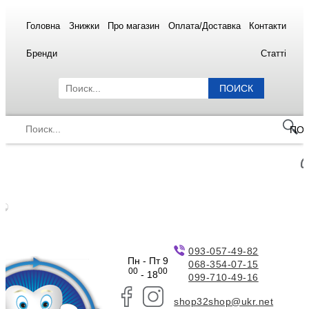
Головна
Знижки
Про магазин
Оплата/Доставка
Контакти
Бренди
Статті
ПОИСК
ПО
093-057-49-82
Пн - Пт 9
068-354-07-15
00
00
- 18
099-710-49-16
shop32shop@ukr.net