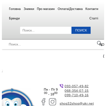
Головна
Знижки
Про магазин
Оплата/Доставка
Контакти
Бренди
Статті
ПОИСК
ПО
093-057-49-82
Пн - Пт 9
068-354-07-15
00
00
- 18
099-710-49-16
shop32shop@ukr.net