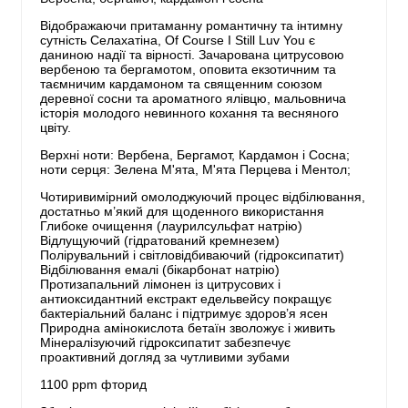
Відображаючи притаманну романтичну та інтимну
сутність Селахатіна, Of Course I Still Luv You є
даниною надії та вірності. Зачарована цитрусовою
вербеною та бергамотом, оповита екзотичним та
таємничим кардамоном та священним союзом
деревної сосни та ароматного ялівцю, мальовнича
історія молодого невинного кохання та весняного
цвіту.
Верхні ноти: Вербена, Бергамот, Кардамон і Сосна;
ноти серця: Зелена М'ята, М'ята Перцева і Ментол;
Чотиривимірний омолоджуючий процес відбілювання,
достатньо м’який для щоденного використання
Глибоке очищення (лаурилсульфат натрію)
Відлущуючий (гідратований кремнезем)
Полірувальний і світловідбиваючий (гідроксипатит)
Відбілювання емалі (бікарбонат натрію)
Протизапальний лімонен із цитрусових і
антиоксидантний екстракт едельвейсу покращує
бактеріальний баланс і підтримує здоров’я ясен
Природна амінокислота бетаїн зволожує і живить
Мінералізуючий гідроксипатит забезпечує
проактивний догляд за чутливими зубами
1100 ppm фторид