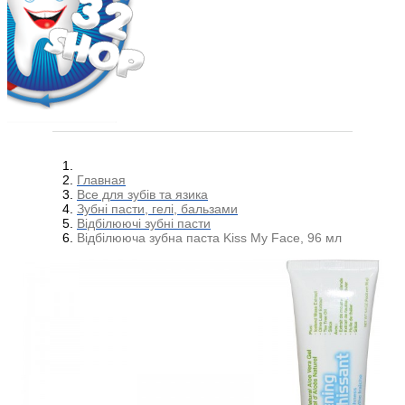
Главная
Все для зубів та язика
Зубні пасти, гелі, бальзами
Відбілюючі зубні пасти
Відбілююча зубна паста Kiss My Face, 96 мл