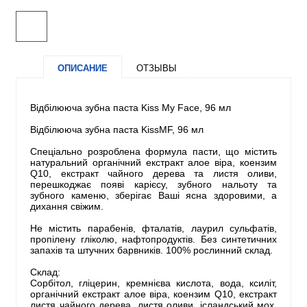
ОПИСАНИЕ
ОТЗЫВЫ
Відбілююча зубна паста Kiss My Face, 96 мл
Відбілююча зубна паста KissMF, 96 мл
Спеціально розроблена формула пасти, що містить
натуральний органічний екстракт алое віра, коензим
Q10, екстракт чайного дерева та листя оливи,
перешкоджає появі карієсу, зубного нальоту та
зубного каменю, зберігає Ваші ясна здоровими, а
дихання свіжим.
Не містить парабенів, фталатів, лаурил сульфатів,
пропілену гліколю, нафтопродуктів. Без синтетичних
запахів та штучних барвників. 100% рослинний склад.
Склад:
Сорбітол, гліцерин, кремнієва кислота, вода, ксиліт,
органічний екстракт алое віра, коензим Q10, екстракт
листя чайного дерева, листя оливи, ісландський мох,