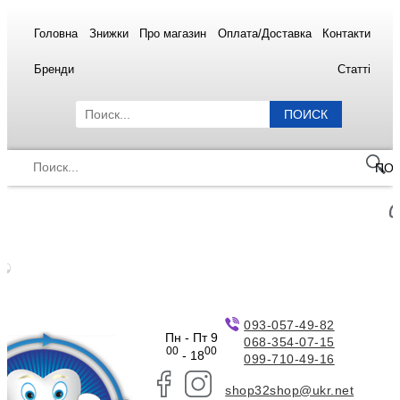
Головна
Знижки
Про магазин
Оплата/Доставка
Контакти
Бренди
Статті
ПОИСК
ПО
093-057-49-82
Пн - Пт 9
068-354-07-15
00
00
- 18
099-710-49-16
shop32shop@ukr.net