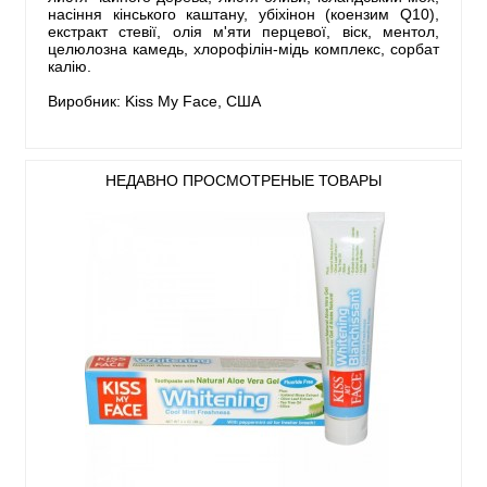
насіння кінського каштану, убіхінон (коензим Q10),
екстракт стевії, олія м'яти перцевої, віск, ментол,
целюлозна камедь, хлорофілін-мідь комплекс, сорбат
калію.
Виробник: Kiss My Face, США
НЕДАВНО ПРОСМОТРЕНЫЕ ТОВАРЫ