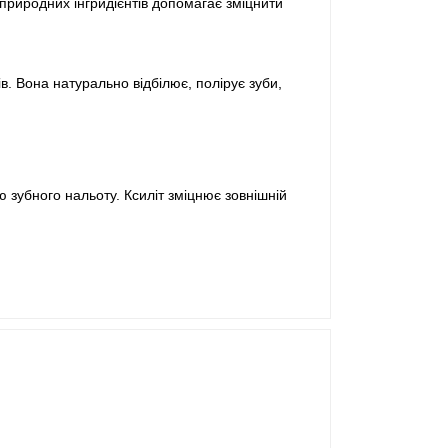
 природних інгридієнтів допомагає зміцнити
. Вона натурально відбілює, полірує зуби,
ю зубного нальоту. Ксиліт зміцнює зовнішній