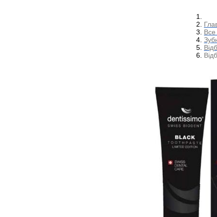
Гла
Все 
Зубн
Відб
Відб