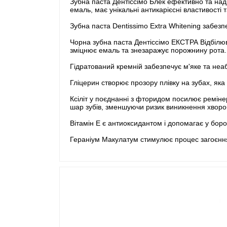
Зубна паста Дентіссімо Блек ефективно та над
емаль, має унікальні антикарієсні властивості
Зубна паста Dentissimo Extra Whitening забезп
Чорна зубна паста Дентіссімо ЕКСТРА Відбілюва
зміцнює емаль та знезаражує порожнину рота.
Гідратований кремній забезпечує м'яке та не
Гліцерин створює прозору плівку на зубах, як
Ксіліт у поєднанні з фторидом посилює ремінер
шар зубів, зменшуючи ризик виникнення хворобл
Вітамін Е є антиоксидантом і допомагає у боро
Гераніум Макулатум стимулює процес загоєння 