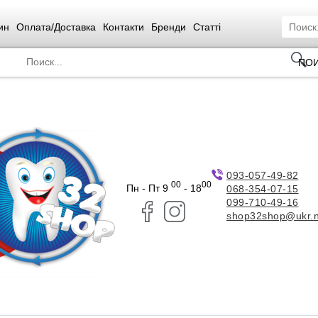
ин
Оплата/Доставка
Контакти
Бренди
Статті
ПО
093-057-49-82
00
00
Пн - Пт 9
- 18
068-354-07-15
099-710-49-16
shop32shop@ukr.n