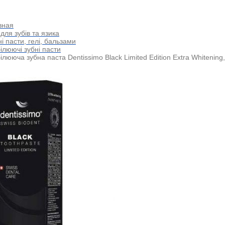
вная
для зубів та язика
і пасти, гелі, бальзами
ілюючі зубні пасти
ілююча зубна паста Dentissimo Black Limited Edition Extra Whitening