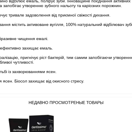
ійно відбілює емаль, полірує зуби. Інноваційне поєднання активних
 та запобігає утворенню зубного нальоту та каріозних порожнин.
ечує тривале задоволення від приємної свіжості дихання.
ння містить активоване вугілля, 100% натуральний відбілювач зубів
абразивне чищення емалі.
а ефективно захищає емаль.
алізацію, пригнічує ріст бактерій, тим самим запобігаючи утворенн
ивої ​​чутливості.
тьбі із захворюваннями ясен.
ясен. Біосол захищає від окисного стресу.
НЕДАВНО ПРОСМОТРЕНЫЕ ТОВАРЫ