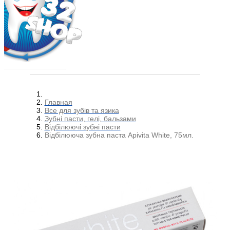
Главная
Все для зубів та язика
Зубні пасти, гелі, бальзами
Відбілюючі зубні пасти
Відбілююча зубна паста Apivita White, 75мл.