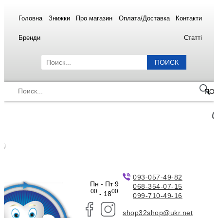
Головна
Знижки
Про магазин
Оплата/Доставка
Контакти
Бренди
Статті
ПОИСК
ПО
093-057-49-82
Пн - Пт 9
068-354-07-15
00
00
- 18
099-710-49-16
shop32shop@ukr.net