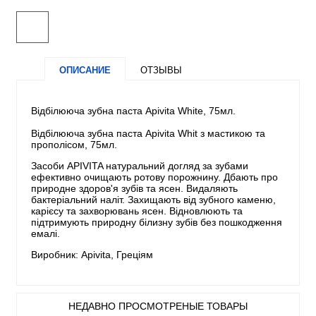
ОПИСАНИЕ
ОТЗЫВЫ
Відбілююча зубна паста Apivita White, 75мл.
Відбілююча зубна паста Apivita Whit з мастикою та
прополісом, 75мл.
Засоби APIVITA натуральний догляд за зубами
ефективно очищають ротову порожнину. Дбають про
природне здоров'я зубів та ясен. Видаляють
бактеріальний наліт. Захищають від зубного каменю,
карієсу та захворювань ясен. Відновлюють та
підтримують природну білизну зубів без пошкодження
емалі.
Виробник: Apivita, Греціям
НЕДАВНО ПРОСМОТРЕНЫЕ ТОВАРЫ