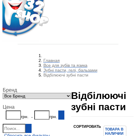
Главная
Все для зубів та язика
Зубні пасти, гелі, бальзами
Відбілюючі зубні пасти
Бренд
Відбілюючі
зубні пасти
Цена
грн.
грн.
-
СОРТИРОВАТЬ
ТОВАРА В
НАЛИЧИИ
Сбросить все фильтры