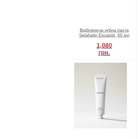
Відбілююча зубна паста
Selahatin Escapist, 65 мл
1,080
грн.