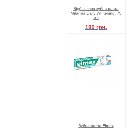
Відбілююча зубна паста
Mifarma Daily Whitening, 75
мл
180 грн.
Зубна паста Elmex