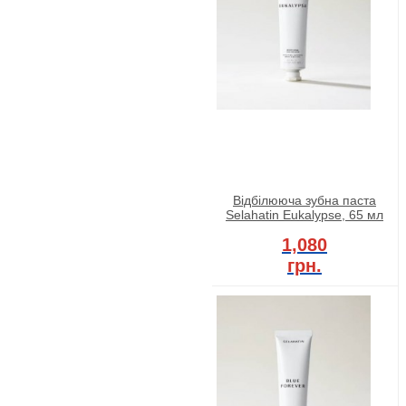
Відбілююча зубна паста
Selahatin Eukalypse, 65 мл
1,080
грн.