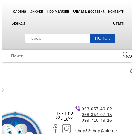
Головна
Знижки
Про магазин
Оплата/Доставка
Контакти
Бренди
Статті
ПОИСК
ПО
093-057-49-82
Пн - Пт 9
068-354-07-15
00
00
- 18
099-710-49-16
shop32shop@ukr.net