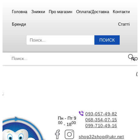
Головна
Знижки
Про магазин
Оплата/Доставка
Контакти
Бренди
Статті
ПОИСК
ПО
093-057-49-82
Пн - Пт 9
068-354-07-15
00
00
- 18
099-710-49-16
shop32shop@ukr.net