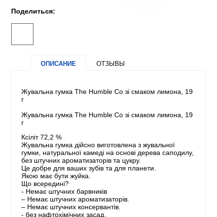
Поделиться:
ОПИСАНИЕ
ОТЗЫВЫ
Жувальна гумка The Humble Co зі смаком лимона, 19
г
Жувальна гумка The Humble Co зі смаком лимона, 19
г
Ксіліт 72,2 %
Жувальна гумка дійсно виготовлена з жувальної
гумки, натуральної камеді на основі дерева саподилу,
без штучних ароматизаторів та цукру.
Це добре для ваших зубів та для планети.
Якою має бути жуйка.
Що всередині?
- Немає штучних барвників
– Немає штучних ароматизаторів.
– Немає штучних консервантів.
- без нафтохімічних засад.