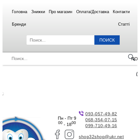
Головна
Знижки
Про магазин
Оплата/Доставка
Контакти
Бренди
Статті
ПОИСК
ПО
093-057-49-82
Пн - Пт 9
068-354-07-15
00
00
- 18
099-710-49-16
shop32shop@ukr.net