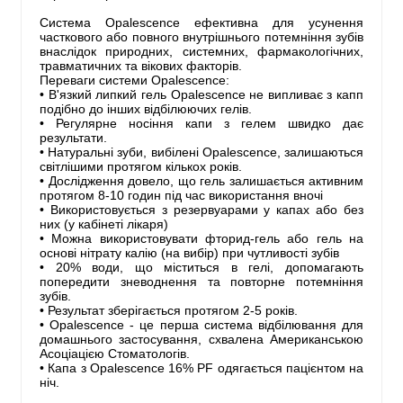
Система Opalescence ефективна для усунення
часткового або повного внутрішнього потемніння зубів
внаслідок природних, системних, фармакологічних,
травматичних та вікових факторів.
Переваги системи Opalescence:
• В'язкий липкий гель Opalescence не випливає з капп
подібно до інших відбілюючих гелів.
• Регулярне носіння капи з гелем швидко дає
результати.
• Натуральні зуби, вибілені Opalescence, залишаються
світлішими протягом кількох років.
• Дослідження довело, що гель залишається активним
протягом 8-10 годин під час використання вночі
• Використовується з резервуарами у капах або без
них (у кабінеті лікаря)
• Можна використовувати фторид-гель або гель на
основі нітрату калію (на вибір) при чутливості зубів
• 20% води, що міститься в гелі, допомагають
попередити зневоднення та повторне потемніння
зубів.
• Результат зберігається протягом 2-5 років.
• Opalescence - це перша система відбілювання для
домашнього застосування, схвалена Американською
Асоціацією Стоматологів.
• Капа з Opalescence 16% PF одягається пацієнтом на
ніч.