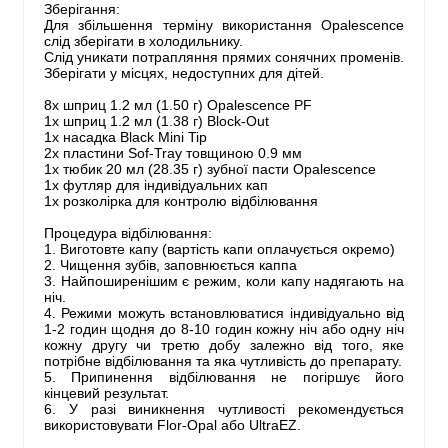
Зберігання:
Для збільшення терміну використання Opalescence
слід зберігати в холодильнику.
Слід уникати потрапляння прямих сонячних променів.
Зберігати у місцях, недоступних для дітей.
8х шприц 1.2 мл (1.50 г) Opalescence PF
1x шприц 1.2 мл (1.38 г) Block-Out
1х насадка Black Mini Tip
2х пластини Sof-Tray товщиною 0.9 мм
1x тюбик 20 мл (28.35 г) зубної пасти Opalescence
1х футляр для індивідуальних кап
1х розколірка для контролю відбілювання
Процедура відбілювання:
1. Виготовте капу (вартість капи оплачується окремо)
2. Чищення зубів, заповнюється каппа
3. Найпоширенішим є режим, коли капу надягають на
ніч.
4. Режими можуть встановлюватися індивідуально від
1-2 годин щодня до 8-10 годин кожну ніч або одну ніч
кожну другу чи третю добу залежно від того, яке
потрібне відбілювання та яка чутливість до препарату.
5. Припинення відбілювання не погіршує його
кінцевий результат.
6. У разі виникнення чутливості рекомендується
використовувати Flor-Opal або UltraEZ.