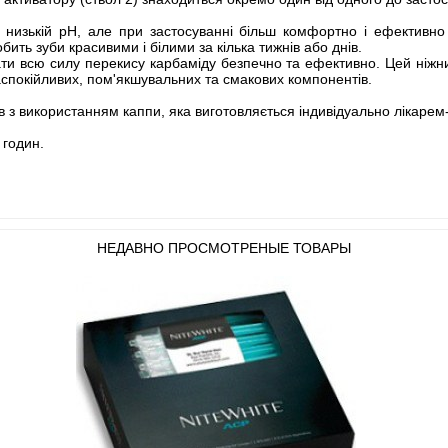
 низькій рН, але при застосуванні більш комфортно і ефективно т
бить зуби красивими і білими за кілька тижнів або днів.
ти всю силу перекису карбаміду безпечно та ефективно. Цей ніжни
аспокійливих, пом'якшувальних та смакових компонентів.
в з використанням каппи, яка виготовляється індивідуально лікаре
 годин.
НЕДАВНО ПРОСМОТРЕНЫЕ ТОВАРЫ