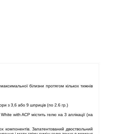
аксимальної білизни протягом кількох тижнів
ри з 3,6 або 9 шприців (по 2.6 гр.)
hite with ACP містить гелю на 3 аплікації (на
вох компонентів. Запатентований двоствольний
сування і мати свіжу суміш гелю точно в момент