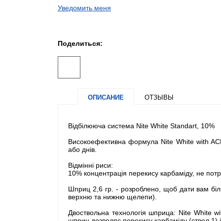
Уведомить меня
Поделиться:
ОПИСАНИЕ
ОТЗЫВЫ
Відбілююча система Nite White Standart, 10%
Високоефективна формула Nite White with AC
або днів.
Відмінні риси:
10% концентрація перекису карбаміду, не потреб
Шприц 2,6 гр. - розроблено, щоб дати вам біл
верхню та нижню щелепи).
Двоствольна технологія шприца: Nite White w
шприц дозволяє перекису карбаміду (ствол 1) і