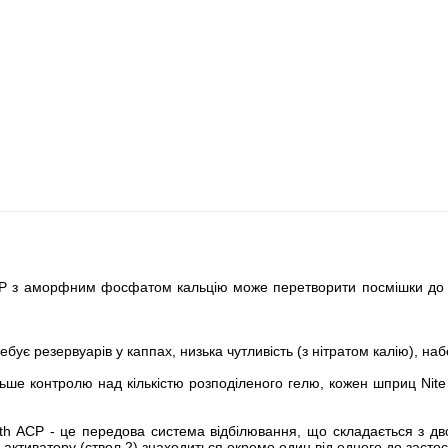
P з аморфним фосфатом кальцію може перетворити посмішки до м
ує резервуарів у каппах, низька чутливість (з нітратом калію), набо
ьше контролю над кількістю розподіленого гелю, кожен шприц Nite W
ith ACP - це передова система відбілювання, що складається з д
 активатору (ствол 2) знаходиться окремо один від одного до засто