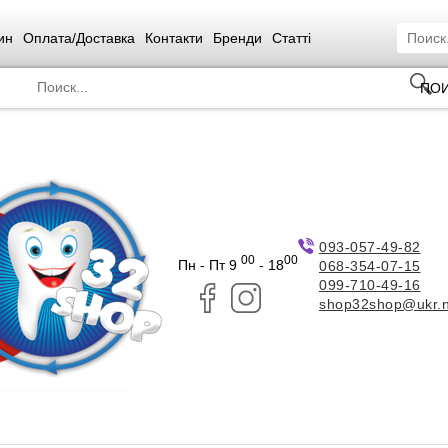
ин
Оплата/Доставка
Контакти
Бренди
Статті
ПО
093-057-49-82
00
00
Пн - Пт 9
- 18
068-354-07-15
099-710-49-16
shop32shop@ukr.n