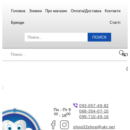
Головна
Знижки
Про магазин
Оплата/Доставка
Контакти
Бренди
Статті
ПОИСК
ПО
093-057-49-82
Пн - Пт 9
068-354-07-15
00
00
- 18
099-710-49-16
shop32shop@ukr.net