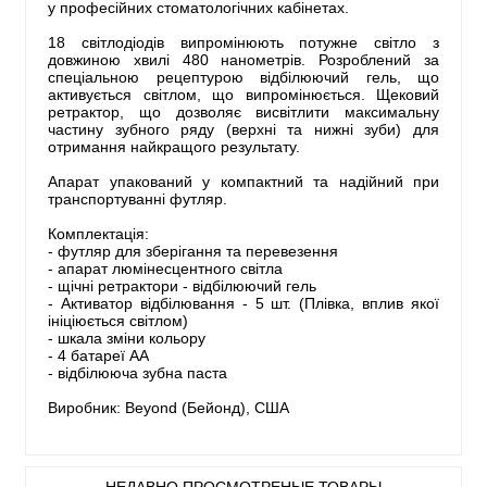
у професійних стоматологічних кабінетах.
18 світлодіодів випромінюють потужне світло з
довжиною хвилі 480 нанометрів. Розроблений за
спеціальною рецептурою відбілюючий гель, що
активується світлом, що випромінюється. Щековий
ретрактор, що дозволяє висвітлити максимальну
частину зубного ряду (верхні та нижні зуби) для
отримання найкращого результату.
Апарат упакований у компактний та надійний при
транспортуванні футляр.
Комплектація:
- футляр для зберігання та перевезення
- апарат люмінесцентного світла
- щічні ретрактори - відбілюючий гель
- Активатор відбілювання - 5 шт. (Плівка, вплив якої
ініціюється світлом)
- шкала зміни кольору
- 4 батареї АА
- відбілююча зубна паста
Виробник: Beyond (Бейонд), США