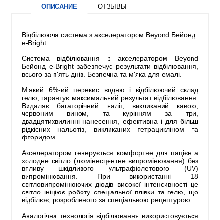
ОПИСАНИЕ
ОТЗЫВЫ
Відбілююча система з акселератором Beyond Бейонд
e-Bright
Система відбілювання з акселератором Beyond
Бейонд e-Bright забезпечує результати відбілювання,
всього за п'ять днів. Безпечна та м'яка для емалі.
М'який 6%-ий перекис водню і відбілюючий склад
гелю, гарантує максимальний результат відбілювання.
Видаляє багаторічний наліт, викликаний кавою,
червоним вином, та курінням за три,
двадцятихвилинні нанесення, ефективна і для більш
рідкісних нальотів, викликаних тетрацикліном та
фторидом.
Акселератором генерується комфортне для пацієнта
холодне світло (люмінесцентне випромінювання) без
впливу шкідливого ультрафіолетового (UV)
випромінювання. При використанні 18
світловипромінюючих діодів високої інтенсивності це
світло ініціює роботу спеціальної плівки та гелю, що
відбілює, розробленого за спеціальною рецептурою.
Аналогічна технологія відбілювання використовується