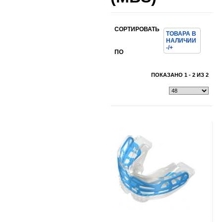
СОРТИРОВАТЬ
ТОВАРА В
НАЛИЧИИ
Показать всё
Свернуть
-/+
ПО
Показать всё
Свернуть
ПОКАЗАНО 1 - 2 ИЗ 2