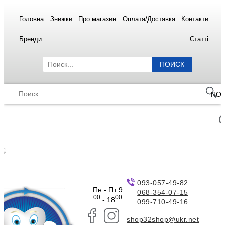
Головна
Знижки
Про магазин
Оплата/Доставка
Контакти
Бренди
Статті
ПОИСК
ПО
093-057-49-82
Пн - Пт 9
068-354-07-15
00
00
- 18
099-710-49-16
shop32shop@ukr.net