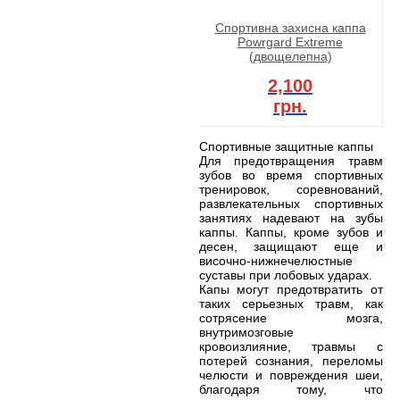
Спортивна захисна каппа
Powrgard Extreme
(двощелепна)
2,100
грн.
Спортивные защитные каппы
Для предотвращения травм
зубов во время спортивных
тренировок, соревнований,
развлекательных спортивных
занятиях надевают на зубы
каппы. Каппы, кроме зубов и
десен, защищают еще и
височно-нижнечелюстные
суставы при лобовых ударах.
Капы могут предотвратить от
таких серьезных травм, как
сотрясение мозга,
внутримозговые
кровоизлияние, травмы с
потерей сознания, переломы
челюсти и повреждения шеи,
благодаря тому, что