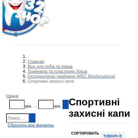
Главная
Все для зубів та язика
Трейнера та пластинки Хінца
Ортодонтичні трейнери MRC Myofunctional
Спортивні захисні капи
Цена
Спортивні
грн.
грн.
-
захисні капи
Сбросить все фильтры
СОРТИРОВАТЬ
ТОВАРА В