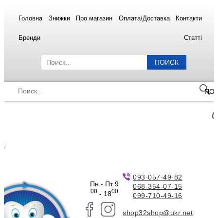
Головна
Знижки
Про магазин
Оплата/Доставка
Контакти
Бренди
Статті
ПОИСК
ПО
093-057-49-82
Пн - Пт 9
068-354-07-15
00
00
- 18
099-710-49-16
shop32shop@ukr.net