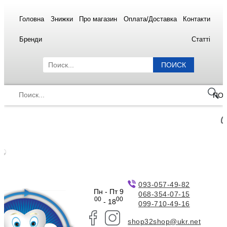
Головна
Знижки
Про магазин
Оплата/Доставка
Контакти
Бренди
Статті
ПОИСК
ПО
093-057-49-82
Пн - Пт 9
068-354-07-15
00
00
- 18
099-710-49-16
shop32shop@ukr.net