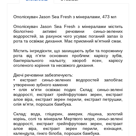
Ополіскувач Jason Sea Fresh з мінералами, 473 мл
Ополіскувач Jason Sea Fresh з мінералами містить
біологічно активні речовини синьо-зелених
водоростей, за рахунок чого усуває поганий запах із
рота та освіжає дихання. Має приємний м'ятний смак.
Містить інгредієнти, що захищають зуби та порожнину
рота від п'яти основних проблем: карієсу зубів,
бактеріального нальоту, хвороб ясен, карієсу
оголеного коріння та несвіжого дихання.
Діючі речовини забезпечують:
• екстракт синьо-зелених водоростей запобігає
утворенню зубного каменю
• олія м'яти освіжає подих Склад: синьо-зелені
водорості, екстракт грейпфрутових зерен, екстракт
алое віра, екстракт зерен перили, екстракт петрушки,
олія м'яти, порошок бамбука.
Склад: вода, гліцерин, америк. ліщина, золотий
корінь, солі та мінерали Мертвого моря, синьо-зелені
водорості, екстракт грейпфрутових зерен, екстракт
алое віра, екстракт зерен перили, ехінацея,
календула, гінкго білоба, порошок бамбука.