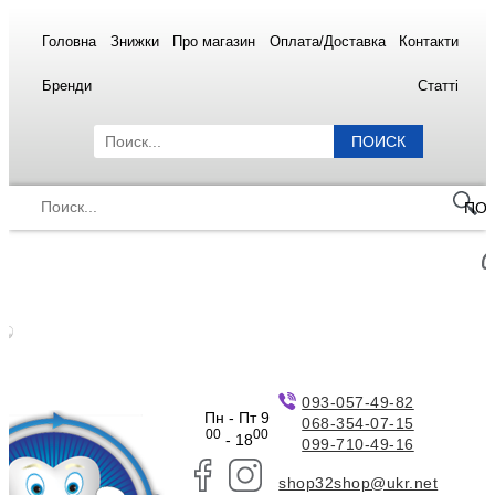
Головна
Знижки
Про магазин
Оплата/Доставка
Контакти
Бренди
Статті
ПОИСК
ПО
093-057-49-82
Пн - Пт 9
068-354-07-15
00
00
- 18
099-710-49-16
shop32shop@ukr.net