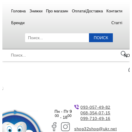
Головна
Знижки
Про магазин
Оплата/Доставка
Контакти
Бренди
Статті
ПОИСК
ПО
093-057-49-82
Пн - Пт 9
068-354-07-15
00
00
- 18
099-710-49-16
shop32shop@ukr.net