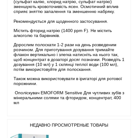
(сульфат калію, хлорид натрію, сульфат натрію)
зменшують кровоточивість ясен. Осмотичний вплив
сприяє зняттю запалення та зменшенню набряку.
Рекомендується для щоденного застосування.
Містить фторид натрію (1400 ppm F). Не містить
алкоголю та барвників.
Дорослим полоскати 1-2 рази на день розведеним
розчином. Для приготування дозування тримайте
флакон вертикально і злегка натисніть на нього так,
щоб концентрат в дозаторі досяг позначки. Розведіть 1
дозування (10 мл) у 1 склянці теплої води (100 мл),
потім використовуйте для полоскання.
Також можна використовувати в іригаторі для ротової
порожнини.
Ополіскувач EMOFORM Sensitive Для чутливих зубів з
мінеральними солями та фторидом, концентрат, 400
мл
НЕДАВНО ПРОСМОТРЕНЫЕ ТОВАРЫ