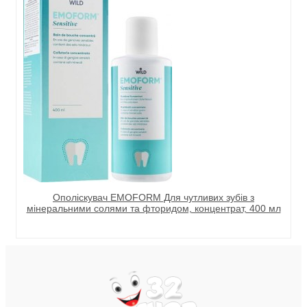
Ополіскувач EMOFORM Для чутливих зубів з
мінеральними солями та фторидом, концентрат, 400 мл