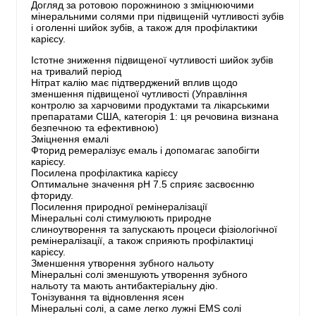
Догляд за ротовою порожниною з зміцнюючими
мінеральними солями при підвищеній чутливості зубів
і оголенні шийок зубів, а також для профілактики
карієсу.
Істотне зниження підвищеної чутливості шийок зубів
на тривалий період
Нітрат калію має підтверджений вплив щодо
зменшення підвищеної чутливості (Управління
контролю за харчовими продуктами та лікарськими
препаратами США, категорія 1: ця речовина визнана
безпечною та ефективною)
Зміцнення емалі
Фторид ремералізує емаль і допомагає запобігти
карієсу.
Посилена профілактика карієсу
Оптимальне значення рН 7.5 сприяє засвоєнню
фториду.
Посилення природної ремінералізації
Мінеральні солі стимулюють природне
слиноутворення та запускають процеси фізіологічної
ремінералізації, а також сприяють профілактиці
карієсу.
Зменшення утворення зубного нальоту
Мінеральні солі зменшують утворення зубного
нальоту та мають антибактеріальну дію.
Тонізування та відновлення ясен
Мінеральні солі, а саме легко лужні EMS солі