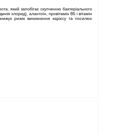
рота, який запобігає скупченню бактеріального
нія хлорид), алантоїн, провітамін B5 і вітамін
знижує ризик виникнення карієсу та посилює