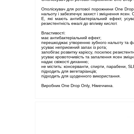
Ополіскувач для ротової порожнини One Drop O
нальоту і забезпечує захист і зміцнення ясен.
Е, які мають антибактеріальний ефект, усу
резистентність емалі до впливу кислот.
Властивості:
має антибактеріальний ефект;
перешкоджає утворенню зубного нальоту та фа
усуває неприємний запах із рота;
запобігає розвитку карієсу, посилює резистентн
усуває кровоточивість та запалення ясен зміцн
надає свіжості диханню;
не містить: консерванти, спирти, парабени, SL
підходить для вегетаріанців;
підходить для щоденного використання.
Виробник One Drop Only, Німеччина.