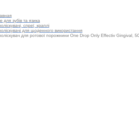
авная
е для зубів та язика
оліскувачі, спреї, краплі
оліскувачі для щоденного використання
оліскувач для ротової порожнини One Drop Only Effectiv Gingival, 5