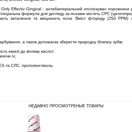
nly Effectiv Gingival - антибактеріальний ополіскувач порожнини 
 Спеціальна формула для догляду за яснами містить CPC (цетилпіриди
вають запалення та зміцнюють ясна. Вміст фториду (250 PPM) 
рбування, а також допомагає зберегти природну білизну зубів;
ість емалі до впливу кислот;
юючи їх;
ES та СЛС, пропіленгліколь;
НЕДАВНО ПРОСМОТРЕНЫЕ ТОВАРЫ