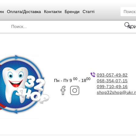
ин
Оплата/Доставка
Контакти
Бренди
Статті
ПО
093-057-49-82
00
00
Пн - Пт 9
- 18
068-354-07-15
099-710-49-16
shop32shop@ukr.n