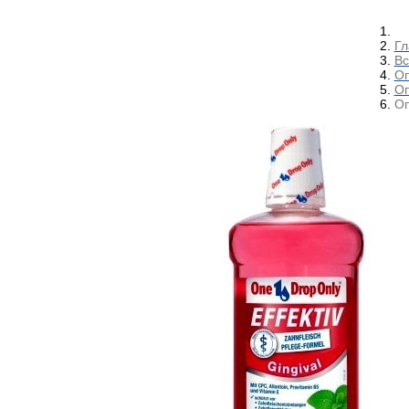
Гл
Вс
Оп
Оп
Оп