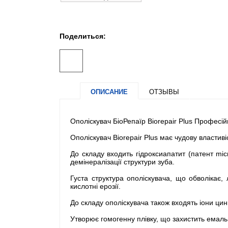
Поделиться:
ОПИСАНИЕ
ОТЗЫВЫ
Ополіскувач БіоРепаїр Biorepair Plus Професій
Ополіскувач Biorepair Plus має чудову властив
До складу входить гідроксиапатит (патент micr
демінералізації структури зуба.
Густа структура ополіскувача, що обволікає,
кислотні ерозії.
До складу ополіскувача також входять іони ци
Утворює гомогенну плівку, що захистить емаль 