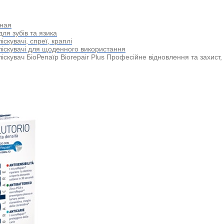
ная
для зубів та язика
іскувачі, спреї, краплі
іскувачі для щоденного використання
іскувач БіоРепаїр Biorepair Plus Професійне відновлення та захист,