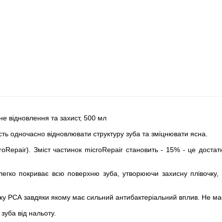
не відновлення та захист, 500 мл
ість одночасно відновлювати структуру зуба та зміцнювати ясна.
oRepair). Зміст частинок microRepair становить - 15% - це достатн
 легко покриває всю поверхню зуба, утворюючи захисну плівочку, 
нку РСА завдяки якому має сильний антибактеріальний вплив. Не ма
зуба від нальоту.