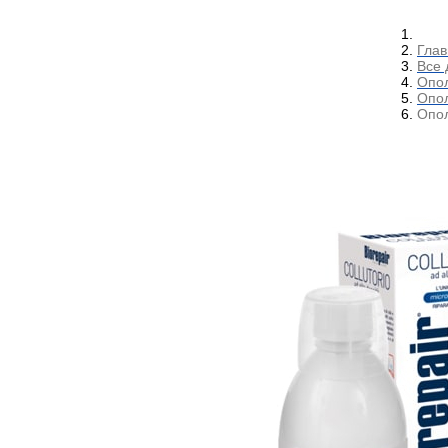
Глав
Все 
Опол
Опол
Опол