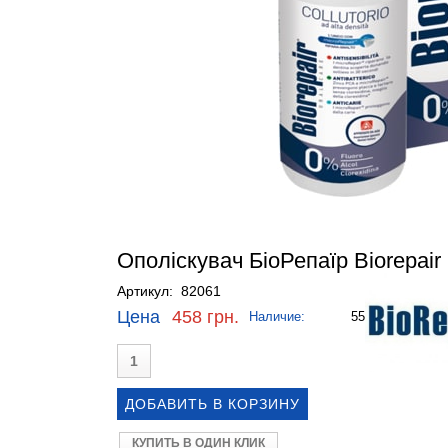
Ополіскувач БіоРепаїр Biorepair
Артикул: 82061
Цена
458 грн.
Наличие:
55
КУПИТЬ В ОДИН КЛИК