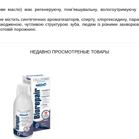
ове масло) має регенеруючу, пом'якшувальну, вологоутримуючу 
не містить синтетичних ароматизаторів, спирту, хлоргексидину, пара
кодженою, чутливою структурою зуба, людям із різними захворюв
отовій порожнині.
НЕДАВНО ПРОСМОТРЕНЫЕ ТОВАРЫ