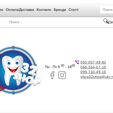
ин
Оплата/Доставка
Контакти
Бренди
Статті
ПО
093-057-49-82
00
00
Пн - Пт 9
- 18
068-354-07-15
099-710-49-16
shop32shop@ukr.n