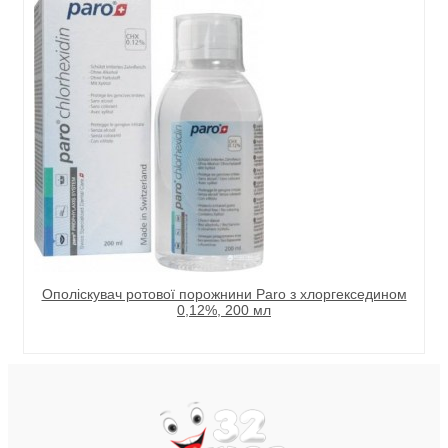
Ополіскувач ротової порожнини Paro з хлоргекседином
0,12%, 200 мл