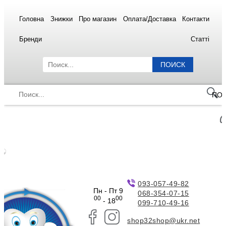
Головна
Знижки
Про магазин
Оплата/Доставка
Контакти
Бренди
Статті
ПОИСК
ПО
093-057-49-82
Пн - Пт 9
068-354-07-15
00
00
- 18
099-710-49-16
shop32shop@ukr.net