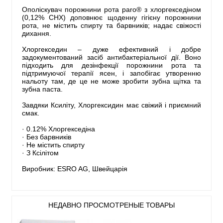
Ополіскувач порожнини рота paro® з хлоргекседіном
(0,12% СHX) доповнює щоденну гігієну порожнини
рота, не містить спирту та барвників; надає свіжості
дихання.
Хлоргекседин – дуже ефективний і добре
задокументований засіб антибактеріальної дії. Воно
підходить для дезінфекції порожнини рота та
підтримуючої терапії ясен, і запобігає утворенню
нальоту там, де це не може зробити зубна щітка та
зубна паста.
Завдяки Ксиліту, Хлоргексидин має свіжий і приємний
смак.
· 0.12% Хлоргекседіна
· Без барвників
· Не містить спирту
· З Ксілітом
Виробник: ESRO AG, Швейцарія
НЕДАВНО ПРОСМОТРЕНЫЕ ТОВАРЫ