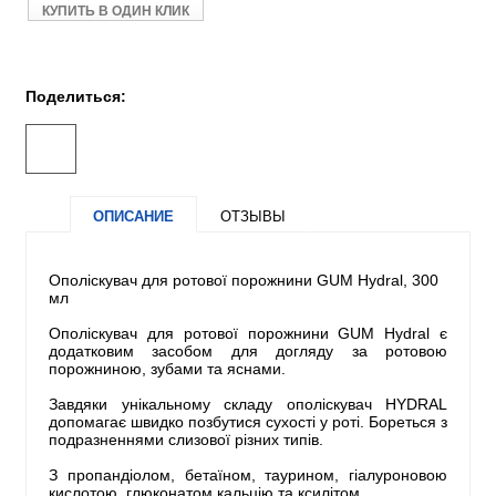
КУПИТЬ В ОДИН КЛИК
Поделиться:
ОПИСАНИЕ
ОТЗЫВЫ
Ополіскувач для ротової порожнини GUM Hydral, 300
мл
Ополіскувач для ротової порожнини GUM Hydral є
додатковим засобом для догляду за ротовою
порожниною, зубами та яснами.
Завдяки унікальному складу ополіскувач HYDRAL
допомагає швидко позбутися сухості у роті. Бореться з
подразненнями слизової різних типів.
З пропандіолом, бетаїном, таурином, гіалуроновою
кислотою, глюконатом кальцію та ксилітом.