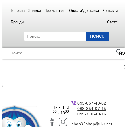
Головна
Знижки
Про магазин
Оплата/Доставка
Контакти
Бренди
Статті
ПОИСК
ПО
093-057-49-82
Пн - Пт 9
068-354-07-15
00
00
- 18
099-710-49-16
shop32shop@ukr.net