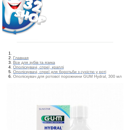
Главная
Все для зубів та язика
Ополіскувачі, спреї, краплі
Ополіскувачі, спреї для боротьби з сухістю у роті
Ополіскувач для ротової порожнини GUM Hydral, 300 мл