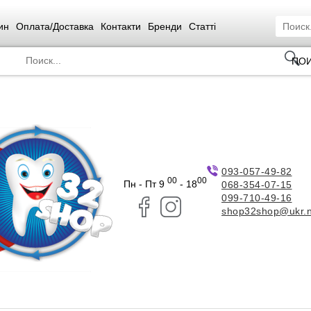
ин
Оплата/Доставка
Контакти
Бренди
Статті
ПО
093-057-49-82
00
00
Пн - Пт 9
- 18
068-354-07-15
099-710-49-16
shop32shop@ukr.n