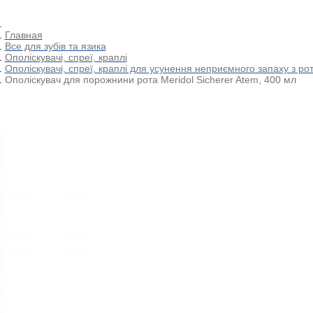
Главная
Все для зубів та язика
Ополіскувачі, спреї, краплі
Ополіскувачі, спреї, краплі для усунення неприємного запаху з ро
Ополіскувач для порожнини рота Meridol Sicherer Atem, 400 мл