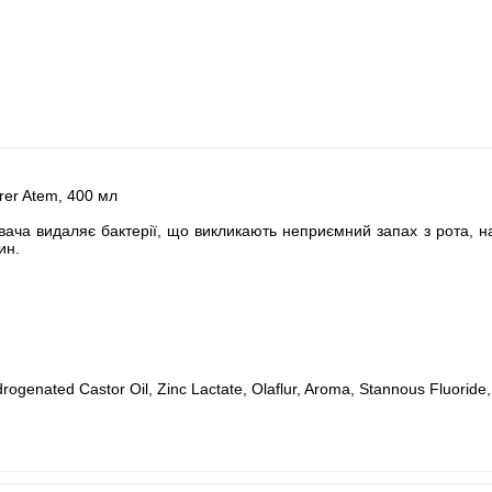
rer Atem, 400 мл
увача видаляє бактерії, що викликають неприємний запах з рота, на
ин.
drogenated Castor Oil, Zinc Lactate, Olaflur, Aroma, Stannous Fluorid