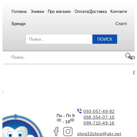
Головна
Знижки
Про магазин
Оплата/Доставка
Контакти
Бренди
Статті
ПОИСК
ПО
093-057-49-82
Пн - Пт 9
068-354-07-15
00
00
- 18
099-710-49-16
shop32shop@ukr.net