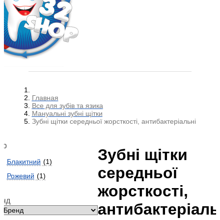
Главная
Все для зубів та язика
Мануальні зубні щітки
Зубні щітки середньої жорсткості, антибактеріальні
ір
Зубні щітки
Блакитний
(1)
середньої
Рожевий
(1)
жорсткості,
енд
антибактеріаль