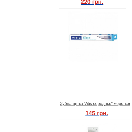
220 грн.
Зубна щітка Vitis середньої жорсткост
145 грн.