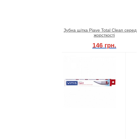
Зубна щітка Piave Total Clean середн
жорсткості
146 грн.