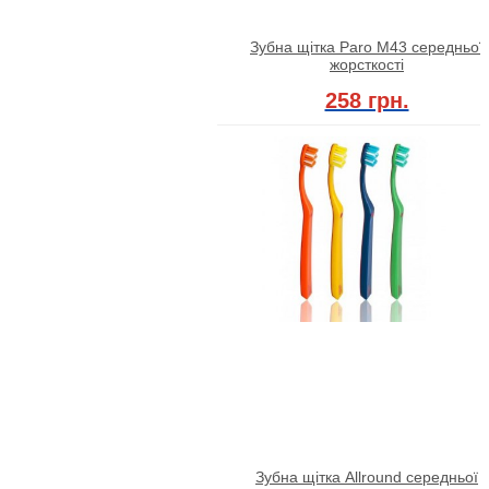
Зубна щітка Paro M43 середньої
жорсткості
258 грн.
Зубна щітка Allround середньої