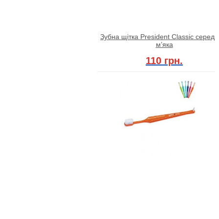
Зубна щітка President Classiс середн
м’яка
110 грн.