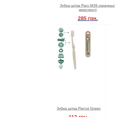
Зубна щітка Paro M39 середньої
жорсткості
285 грн.
Зубна щітка Pierrot Green
113 грн.