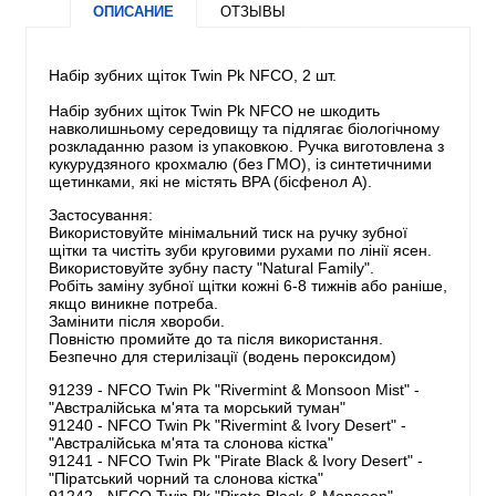
ОПИСАНИЕ
ОТЗЫВЫ
Набір зубних щіток Twin Pk NFCO, 2 шт.
Набір зубних щіток Twin Pk NFCO не шкодить
навколишньому середовищу та підлягає біологічному
розкладанню разом із упаковкою. Ручка виготовлена ​​з
кукурудзяного крохмалю (без ГМО), із синтетичними
щетинками, які не містять BPA (бісфенол А).
Застосування:
Використовуйте мінімальний тиск на ручку зубної
щітки та чистіть зуби круговими рухами по лінії ясен.
Використовуйте зубну пасту "Natural Family".
Робіть заміну зубної щітки кожні 6-8 тижнів або раніше,
якщо виникне потреба.
Замінити після хвороби.
Повністю промийте до та після використання.
Безпечно для стерилізації (водень пероксидом)
91239 - NFCO Twin Pk "Rivermint & Monsoon Mist" -
"Австралійська м'ята та морський туман"
91240 - NFCO Twin Pk "Rivermint & Ivory Desert" -
"Австралійська м'ята та слонова кістка"
91241 - NFCO Twin Pk "Pirate Black & Ivory Desert" -
"Піратський чорний та слонова кістка"
91242 - NFCO Twin Pk "Pirate Black & Monsoon" -