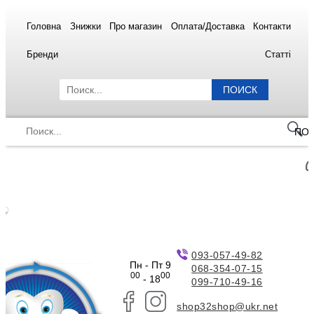
Головна
Знижки
Про магазин
Оплата/Доставка
Контакти
Бренди
Статті
ПОИСК
ПО
093-057-49-82
Пн - Пт 9
068-354-07-15
00
00
- 18
099-710-49-16
shop32shop@ukr.net