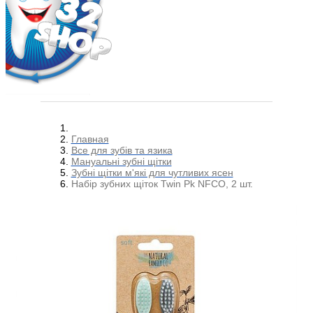
Главная
Все для зубів та язика
Мануальні зубні щітки
Зубні щітки м'які для чутливих ясен
Набір зубних щіток Twin Pk NFCO, 2 шт.