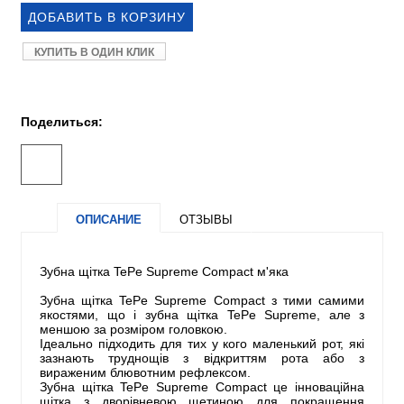
КУПИТЬ В ОДИН КЛИК
Поделиться:
ОПИСАНИЕ
ОТЗЫВЫ
Зубна щітка TePe Supreme Compact м'яка
Зубна щітка TePe Supreme Compact з тими самими
якостями, що і зубна щітка TePe Supreme, але з
меншою за розміром головкою.
Ідеально підходить для тих у кого маленький рот, які
зазнають труднощів з відкриттям рота або з
вираженим блювотним рефлексом.
Зубна щітка TePe Supreme Compact це інноваційна
щітка з дворівневою щетиною для покращення