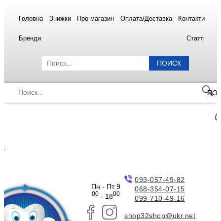
Головна
Знижки
Про магазин
Оплата/Доставка
Контакти
Бренди
Статті
ПОИСК
ПО
093-057-49-82
Пн - Пт 9
068-354-07-15
00
00
- 18
099-710-49-16
shop32shop@ukr.net