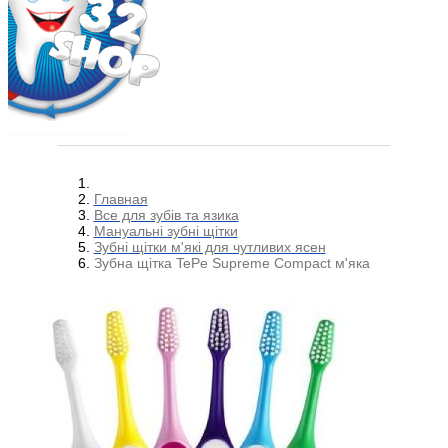
Главная
Все для зубів та язика
Мануальні зубні щітки
Зубні щітки м'які для чутливих ясен
Зубна щітка TePe Supreme Compact м'яка