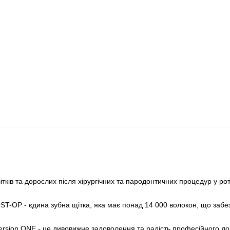
тків та дорослих після хірургічних та пародонтичних процедур у ро
T-OP - єдина зубна щітка, яка має понад 14 000 волокон, що забе
rsion ONE - це дивовижне задоволення та радість професійного д