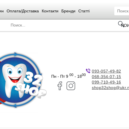
ин
Оплата/Доставка
Контакти
Бренди
Статті
ПО
093-057-49-82
00
00
Пн - Пт 9
- 18
068-354-07-15
099-710-49-16
shop32shop@ukr.n