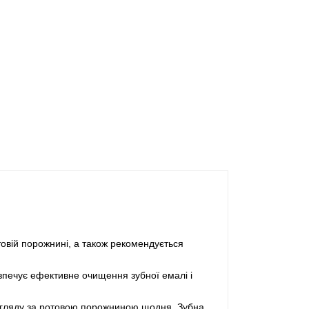
товій порожнині, а також рекомендується
зпечує ефективне очищення зубної емалі і
огляду за ротовою порожниною щодня. Зубна