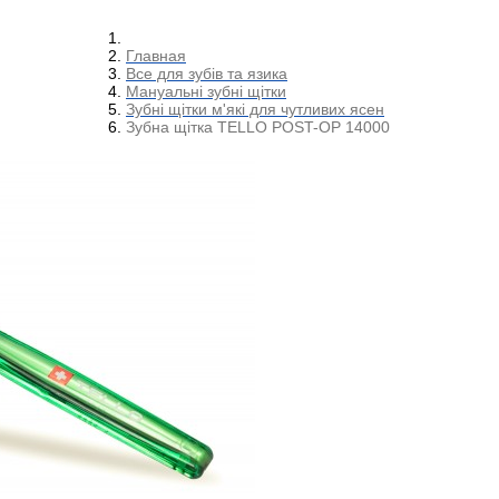
Главная
Все для зубів та язика
Мануальні зубні щітки
Зубні щітки м'які для чутливих ясен
Зубна щітка TELLO POST-OP 14000