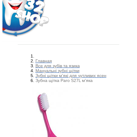
Главная
Все для зубів та язика
Мануальні зубні щітки
Зубні щітки м'які для чутливих ясен
Зубна щітка Paro S27L м'яка