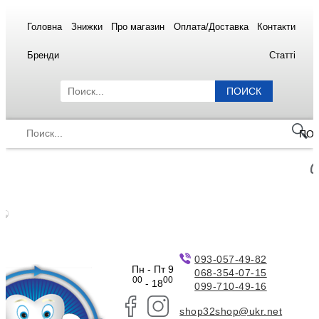
Головна
Знижки
Про магазин
Оплата/Доставка
Контакти
Бренди
Статті
ПОИСК
ПО
093-057-49-82
Пн - Пт 9
068-354-07-15
00
00
- 18
099-710-49-16
shop32shop@ukr.net