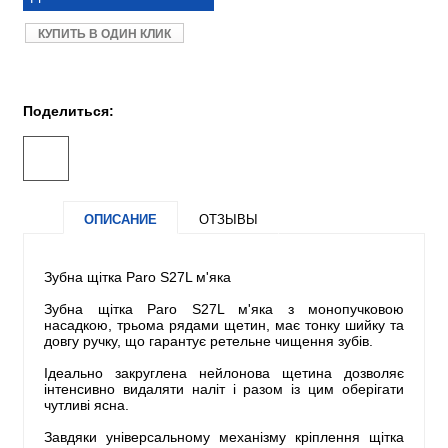
КУПИТЬ В ОДИН КЛИК
Поделиться:
ОПИСАНИЕ
ОТЗЫВЫ
Зубна щітка Paro S27L м'яка
Зубна щітка Paro S27L м'яка з монопучковою
насадкою, трьома рядами щетин, має тонку шийку та
довгу ручку, що гарантує ретельне чищення зубів.
Ідеально закруглена нейлонова щетина дозволяє
інтенсивно видаляти наліт і разом із цим оберігати
чутливі ясна.
Завдяки універсальному механізму кріплення щітка