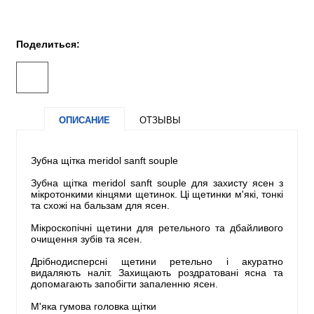
Поделиться:
ОПИСАНИЕ
ОТЗЫВЫ
Зубна щітка meridol sanft souple
Зубна щітка meridol sanft souple для захисту ясен з
мікротонкими кінцями щетинок. Ці щетинки м'які, тонкі
та схожі на бальзам для ясен.
Мікроскопічні щетини для ретельного та дбайливого
очищення зубів та ясен.
Дрібнодисперсні щетини ретельно і акуратно
видаляють наліт. Захищають роздратовані ясна та
допомагають запобігти запаленню ясен.
М'яка гумова головка щітки