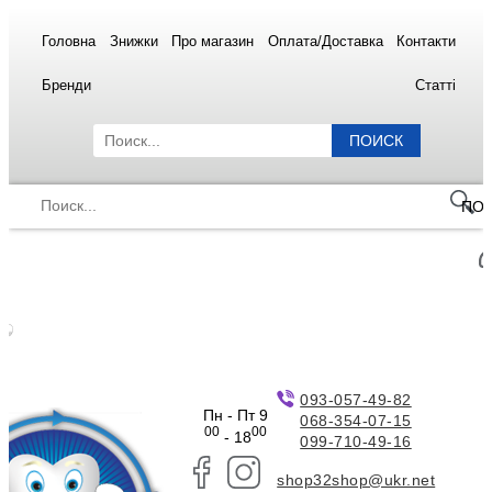
Головна
Знижки
Про магазин
Оплата/Доставка
Контакти
Бренди
Статті
ПОИСК
ПО
093-057-49-82
Пн - Пт 9
068-354-07-15
00
00
- 18
099-710-49-16
shop32shop@ukr.net