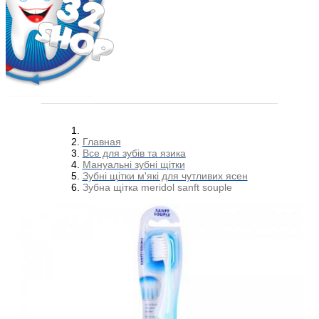
Главная
Все для зубів та язика
Мануальні зубні щітки
Зубні щітки м'які для чутливих ясен
Зубна щітка meridol sanft souple