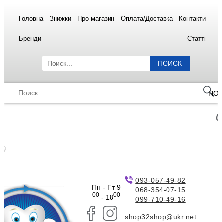
Головна
Знижки
Про магазин
Оплата/Доставка
Контакти
Бренди
Статті
ПОИСК
ПО
093-057-49-82
Пн - Пт 9
068-354-07-15
00
00
- 18
099-710-49-16
shop32shop@ukr.net