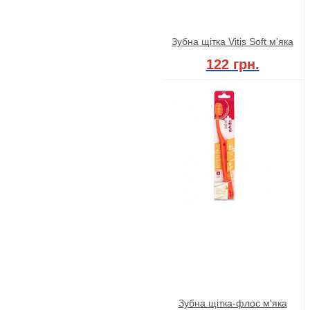
Зубна щітка Vitis Soft м'яка
122 грн.
Зубна щітка-флос м'яка