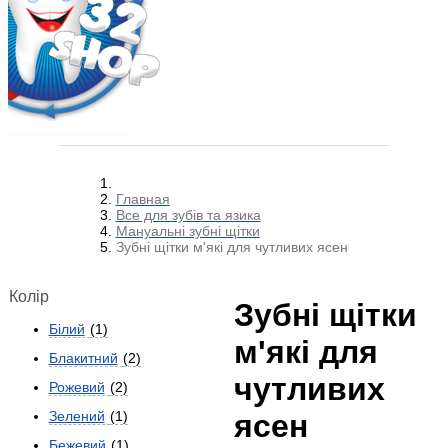
Главная
Все для зубів та язика
Мануальні зубні щітки
Зубні щітки м'які для чутливих ясен
Колір
Зубні щітки
Білий
(1)
м'які для
Блакитний
(2)
чутливих
Рожевий
(2)
ясен
Зелений
(1)
Бежевий
(1)