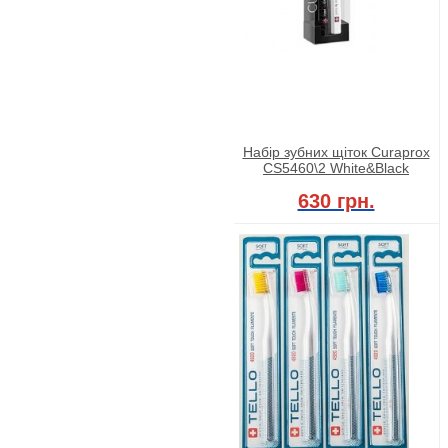
Набір зубних щіток Curaprox
CS5460\2 White&Black
630 грн.