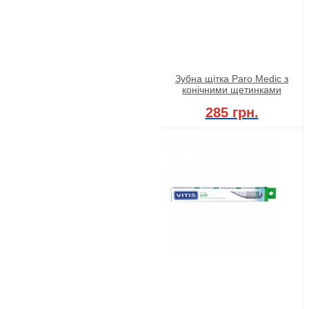
Зубна щітка Paro Medic з
конічними щетинками
285 грн.