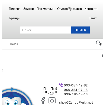
Головна
Знижки
Про магазин
Оплата/Доставка
Контакти
Бренди
Статті
ПОИСК
ПО
093-057-49-82
Пн - Пт 9
068-354-07-15
00
00
- 18
099-710-49-16
shop32shop@ukr.net