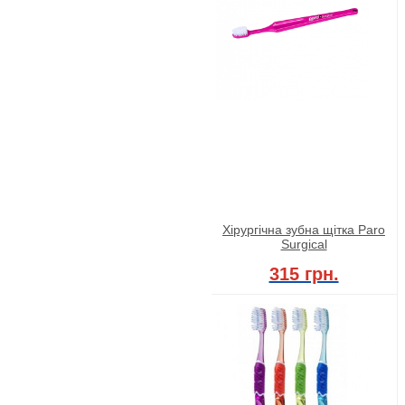
Хірургічна зубна щітка Paro
Surgical
315 грн.