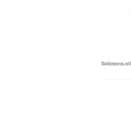
Показать всё
Свернуть
Відбілююча зуб