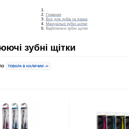
Главная
Все для зубів та язика
Мануальні зубні щітки
Відбілюючі зубні щітки
юючі зубні щітки
ПО
ТОВАРА В НАЛИЧИИ -/+