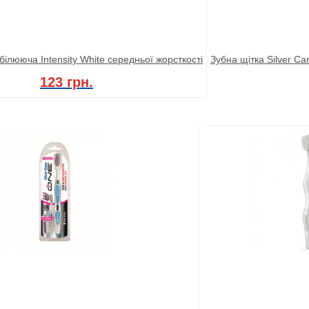
білююча Intensity White середньої жорсткості
Зубна щітка Silver C
123 грн.