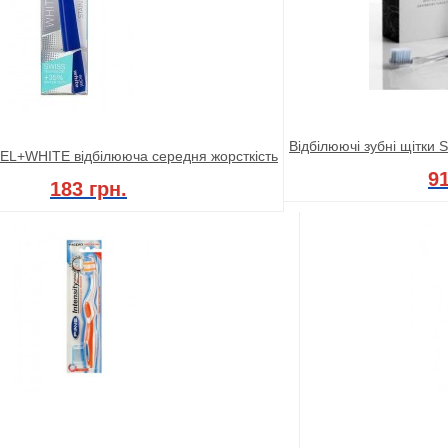
Відбілюючі зубні щітки S
DEL+WHITE відбілююча середня жорсткість
91
183 грн.