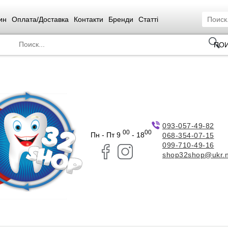
ин
Оплата/Доставка
Контакти
Бренди
Статті
ПО
093-057-49-82
00
00
Пн - Пт 9
- 18
068-354-07-15
099-710-49-16
shop32shop@ukr.n