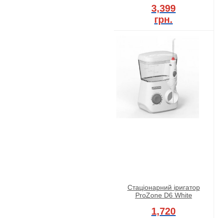
3,399
грн.
Стаціонарний іригатор
ProZone D6 White
1,720