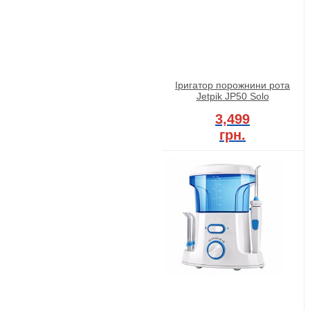
Іригатор порожнини рота
Jetpik JP50 Solo
3,499
грн.