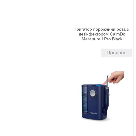
Іригатор порожнини рота з
дезінфектором CalmDo
Merapure I Pro Black
Продано