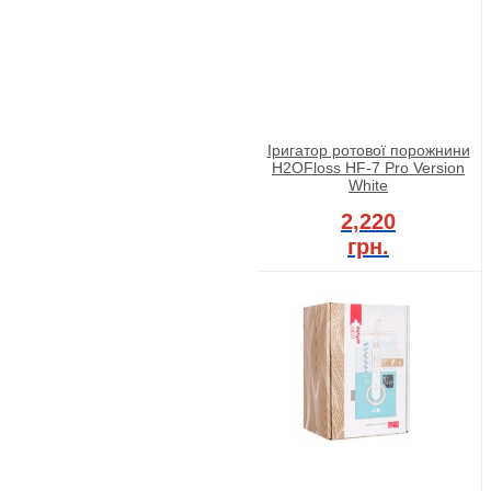
Іригатор ротової порожнини
H2OFloss HF-7 Pro Version
White
2,220
грн.