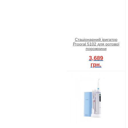
Стаціонарний іригатор
Prooral 5102 для ротової
порожнини
3,689
грн.