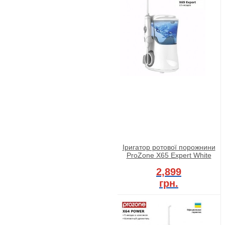
Іригатор ротової порожнини
ProZone X65 Expert White
2,899
грн.