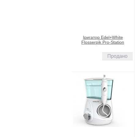
Іригатор Edel+White
Flosserpik Pro-Station
Продано