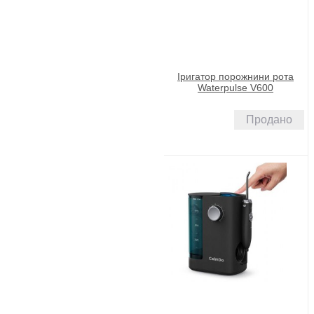
Іригатор порожнини рота
Waterpulse V600
Продано