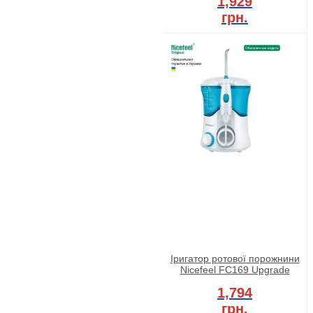
1,929
грн.
Іригатор ротової порожнини
Nicefeel FC169 Upgrade
1,794
грн.