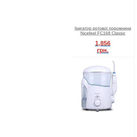
Іригатор ротової порожнини
Nicefeel FC168 Classic
1,856
грн.