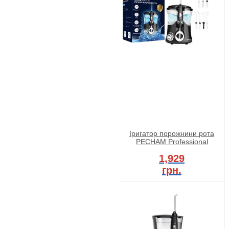
Іригатор порожнини рота
PECHAM Professional
1,929
грн.