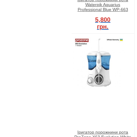
Waterpik Aquarius
Professional Blue WP-663
5,800
грн.
Іригатор порожнини рота
ProZone X63 Evolution White