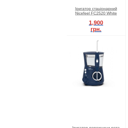
Іригатор стаціонарний
Nicefeel FC2520 White
1,900
грн.
Іригатор порожнини рота