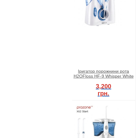
Іригатор порожнини рота
H2OFloss HF-9 Whisper White
3,200
грн.