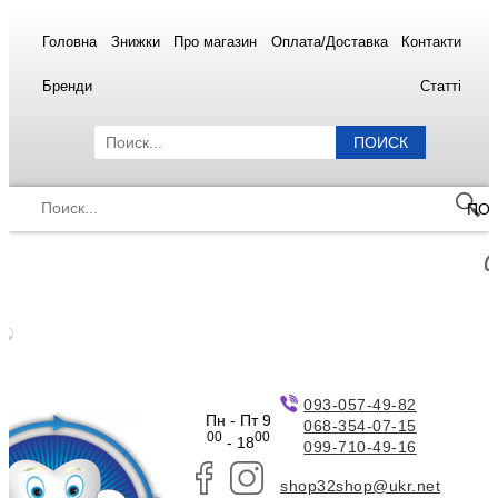
Головна
Знижки
Про магазин
Оплата/Доставка
Контакти
Бренди
Статті
ПОИСК
ПО
093-057-49-82
Пн - Пт 9
068-354-07-15
00
00
- 18
099-710-49-16
shop32shop@ukr.net