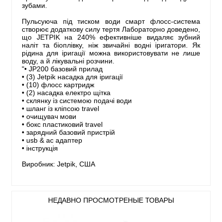
зубами.
Пульсуюча під тиском води смарт флосс-система
створює додаткову силу тертя Лабораторно доведено,
що JETPIK на 240% ефективніше видаляє зубний
наліт та біоплівку, ніж звичайні водні іригатори. Як
рідина для іригації можна використовувати не лише
воду, а й лікувальні розчини.
"• JP200 базовий прилад
• (3) Jetpik насадка для іригації
• (10) флосс картридж
• (2) насадка електро щітка
• склянку із системою подачі води
• шланг із кліпсою travel
• очищувач мови
• бокс пластиковий travel
• зарядний базовий пристрій
• usb & ac адаптер
• інструкція
Виробник: Jetpik, США
НЕДАВНО ПРОСМОТРЕНЫЕ ТОВАРЫ