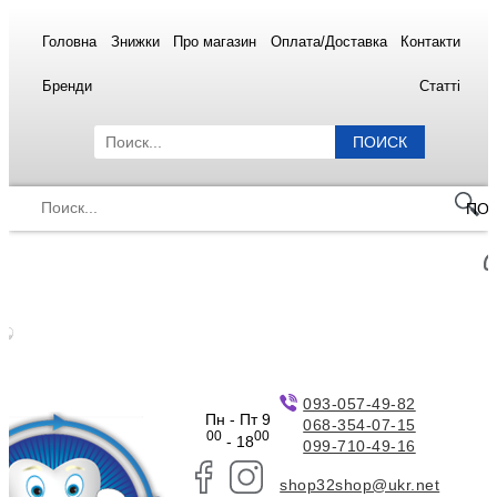
Головна
Знижки
Про магазин
Оплата/Доставка
Контакти
Бренди
Статті
ПОИСК
ПО
093-057-49-82
Пн - Пт 9
068-354-07-15
00
00
- 18
099-710-49-16
shop32shop@ukr.net