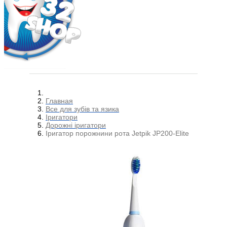
Главная
Все для зубів та язика
Іригатори
Дорожні іригатори
Іригатор порожнини рота Jetpik JP200-Elite