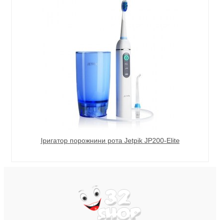
Іригатор порожнини рота Jetpik JP200-Elite