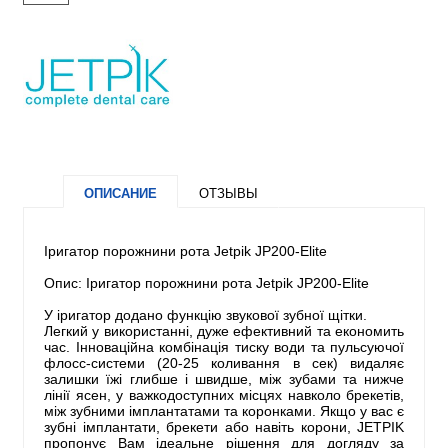
ОПИСАНИЕ
ОТЗЫВЫ
Іригатор порожнини рота Jetpik JP200-Elite
Опис: Іригатор порожнини рота Jetpik JP200-Elite
У іригатор додано функцію звукової зубної щітки.
Легкий у використанні, дуже ефективний та економить
час. Інноваційна комбінація тиску води та пульсуючої
флосс-системи (20-25 коливання в сек) видаляє
залишки їжі глибше і швидше, між зубами та нижче
лінії ясен, у важкодоступних місцях навколо брекетів,
між зубними імплантатами та коронками. Якщо у вас є
зубні імплантати, брекети або навіть корони, JETPIK
пропонує Вам ідеальне рішення для догляду за