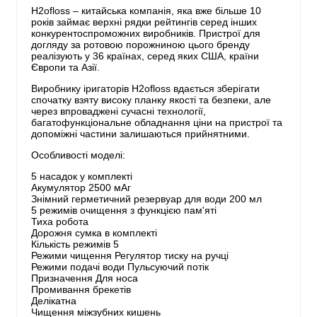
H2ofloss – китайська компанія, яка вже більше 10
років займає верхні рядки рейтингів серед інших
конкурентоспроможних виробників. Пристрої для
догляду за ротовою порожниною цього бренду
реалізують у 36 країнах, серед яких США, країни
Європи та Азії.
Виробнику іригаторів H2ofloss вдається зберігати
спочатку взяту високу планку якості та безпеки, але
через впроваджені сучасні технології,
багатофункціональне обладнання ціни на пристрої та
допоміжні частини залишаються прийнятними.
Особливості моделі:
5 насадок у комплекті
Акумулятор 2500 мАг
Знімний герметичний резервуар для води 200 мл
5 режимів очищення з функцією пам'яті
Тиха робота
Дорожня сумка в комплекті
Кількість режимів 5
Режими чищення Регулятор тиску на ручці
Режими подачі води Пульсуючий потік
Призначення Для носа
Промивання брекетів
Делікатна
Чищення міжзубних кишень