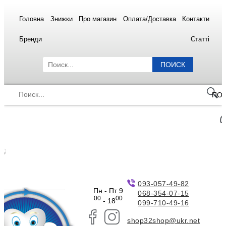
Головна
Знижки
Про магазин
Оплата/Доставка
Контакти
Бренди
Статті
ПОИСК
ПО
093-057-49-82
Пн - Пт 9
068-354-07-15
00
00
- 18
099-710-49-16
shop32shop@ukr.net