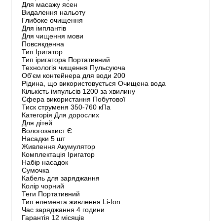
Для масажу ясен
Видалення нальоту
Глибоке очищення
Для імплантів
Для чищення мови
Повсякденна
Тип Іригатор
Тип іригатора Портативний
Технологія чищення Пульсуюча
Об'єм контейнера для води 200
Рідина, що використовується Очищена вода
Кількість імпульсів 1200 за хвилину
Сфера використання Побутової
Тиск струменя 350-760 кПа
Категорія Для дорослих
Для дітей
Вологозахист Є
Насадки 5 шт
Живлення Акумулятор
Комплектація Іригатор
Набір насадок
Сумочка
Кабель для заряджання
Колір чорний
Теги Портативний
Тип елемента живлення Li-Ion
Час заряджання 4 години
Гарантія 12 місяців