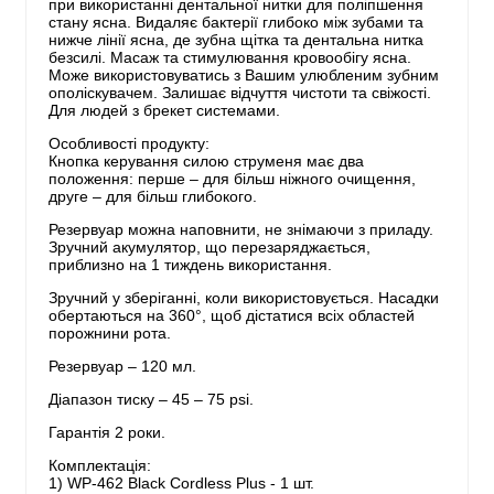
при використанні дентальної нитки для поліпшення
стану ясна. Видаляє бактерії глибоко між зубами та
нижче лінії ясна, де зубна щітка та дентальна нитка
безсилі. Масаж та стимулювання кровообігу ясна.
Може використовуватись з Вашим улюбленим зубним
ополіскувачем. Залишає відчуття чистоти та свіжості.
Для людей з брекет системами.
Особливості продукту:
Кнопка керування силою струменя має два
положення: перше – для більш ніжного очищення,
друге – для більш глибокого.
Резервуар можна наповнити, не знімаючи з приладу.
Зручний акумулятор, що перезаряджається,
приблизно на 1 тиждень використання.
Зручний у зберіганні, коли використовується. Насадки
обертаються на 360°, щоб дістатися всіх областей
порожнини рота.
Резервуар – 120 мл.
Діапазон тиску – 45 – 75 psi.
Гарантія 2 роки.
Комплектація:
1) WP-462 Black Cordless Plus - 1 шт.