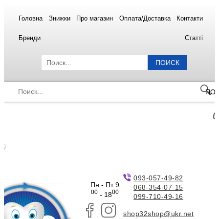
Головна
Знижки
Про магазин
Оплата/Доставка
Контакти
Бренди
Статті
ПОИСК
ПО
093-057-49-82
Пн - Пт 9
068-354-07-15
00
00
- 18
099-710-49-16
shop32shop@ukr.net