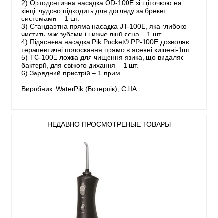
2) Ортодонтична насадка OD-100E зі щіточкою на
кінці, чудово підходить для догляду за брекет
системами – 1 шт.
3) Стандартна пряма насадка JT-100E, яка глибоко
чистить між зубами і нижче лінії ясна – 1 шт.
4) Підяснева насадка Pik Pocket® PP-100E дозволяє
терапевтичні полоскання прямо в ясенні кишені-1шт.
5) TC-100E ложка для чищення язика, що видаляє
бактерії, для свіжого дихання – 1 шт.
6) Зарядний пристрій – 1 прим.
Виробник: WaterРik (Вотерпік), США.
НЕДАВНО ПРОСМОТРЕНЫЕ ТОВАРЫ