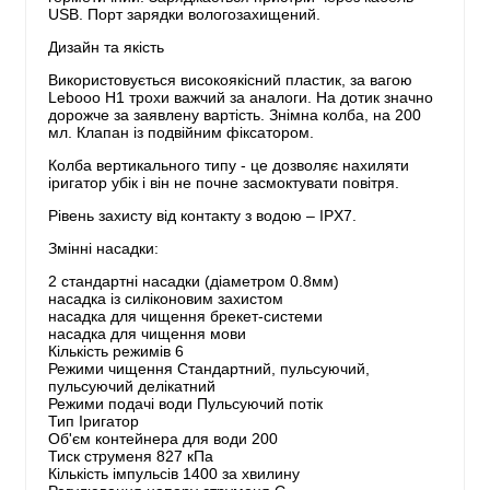
USB. Порт зарядки вологозахищений.
Дизайн та якість
Використовується високоякісний пластик, за вагою
Lebooo H1 трохи важчий за аналоги. На дотик значно
дорожче за заявлену вартість. Знімна колба, на 200
мл. Клапан із подвійним фіксатором.
Колба вертикального типу - це дозволяє нахиляти
іригатор убік і він не почне засмоктувати повітря.
Рівень захисту від контакту з водою – IPX7.
Змінні насадки:
2 стандартні насадки (діаметром 0.8мм)
насадка із силіконовим захистом
насадка для чищення брекет-системи
насадка для чищення мови
Кількість режимів 6
Режими чищення Стандартний, пульсуючий,
пульсуючий делікатний
Режими подачі води Пульсуючий потік
Тип Іригатор
Об'єм контейнера для води 200
Тиск струменя 827 кПа
Кількість імпульсів 1400 за хвилину