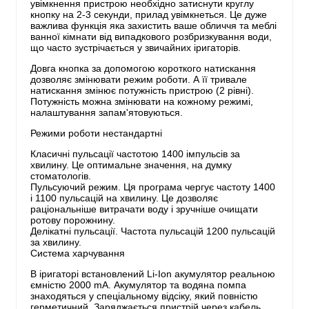
увімкнення пристрою необхідно затиснути круглу
кнопку на 2-3 секунди, прилад увімкнеться. Це дуже
важлива функція яка захистить ваше обличчя та меблі
ванної кімнати від випадкового розбризкування води,
що часто зустрічається у звичайних іригаторів.
Довга кнопка за допомогою короткого натискання
дозволяє змінювати режим роботи. А її тривале
натискання змінює потужність пристрою (2 рівні).
Потужність можна змінювати на кожному режимі,
налаштування запам'ятовуються.
Режими роботи нестандартні
Класичні пульсації частотою 1400 імпульсів за
хвилину. Це оптимальне значення, на думку
стоматологів.
Пульсуючий режим. Ця програма чергує частоту 1400
і 1100 пульсацій на хвилину. Це дозволяє
раціональніше витрачати воду і зручніше очищати
ротову порожнину.
Делікатні пульсації. Частота пульсацій 1200 пульсацій
за хвилину.
Система харчування
В іригаторі встановлений Li-Ion акумулятор реальною
ємністю 2000 mA. Акумулятор та водяна помпа
знаходяться у спеціальному відсіку, який повністю
герметичний. Заряджається пристрій через кабель