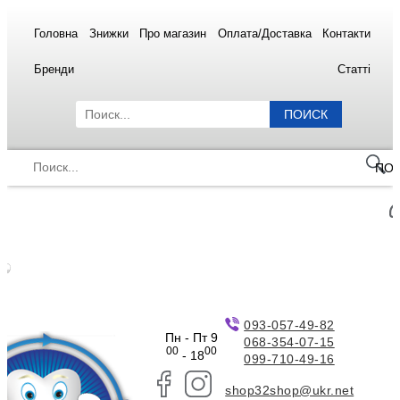
Головна
Знижки
Про магазин
Оплата/Доставка
Контакти
Бренди
Статті
ПОИСК
ПО
093-057-49-82
Пн - Пт 9
068-354-07-15
00
00
- 18
099-710-49-16
shop32shop@ukr.net