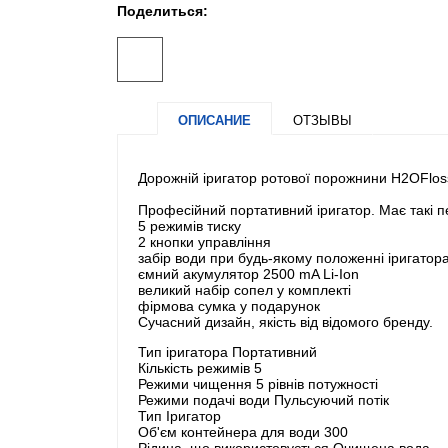
Поделиться:
ОПИСАНИЕ
ОТЗЫВЫ
Дорожній іригатор ротової порожнини H2OFlos
Професійний портативний іригатор. Має такі п
5 режимів тиску
2 кнопки управління
забір води при будь-якому положенні іригатор
ємний акумулятор 2500 mA Li-Ion
великий набір сопел у комплекті
фірмова сумка у подарунок
Сучасний дизайн, якість від відомого бренду.
Тип іригатора Портативний
Кількість режимів 5
Режими чищення 5 рівнів потужності
Режими подачі води Пульсуючий потік
Тип Іригатор
Об'єм контейнера для води 300
Рідина, що використовується Очищена вода