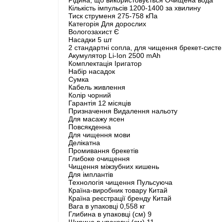
Кількість імпульсів 1200-1400 за хвилину
Тиск струменя 275-758 кПа
Категорія Для дорослих
Вологозахист Є
Насадки 5 шт
2 стандартні сопла, для чищення брекет-сист
Акумулятор Li-Ion 2500 mAh
Комплектація Іригатор
Набір насадок
Сумка
Кабель живлення
Колір чорний
Гарантія 12 місяців
Призначення Видалення нальоту
Для масажу ясен
Повсякденна
Для чищення мови
Делікатна
Промивання брекетів
Глибоке очищення
Чищення міжзубних кишень
Для імплантів
Технологія чищення Пульсуюча
Країна-виробник товару Китай
Країна реєстрації бренду Китай
Вага в упаковці 0,558 кг
Глибина в упаковці (см) 9
Ширина в упаковці (см) 11