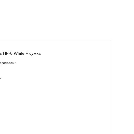
s HF-6 White + сумка
ереваги:
а