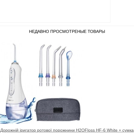
НЕДАВНО ПРОСМОТРЕНЫЕ ТОВАРЫ
Дорожній іригатор ротової порожнини H2OFloss HF-6 White + сумка