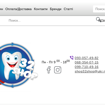
ин
Оплата/Доставка
Контакти
Бренди
Статті
ПО
093-057-49-82
00
00
Пн - Пт 9
- 18
068-354-07-15
099-710-49-16
shop32shop@ukr.n