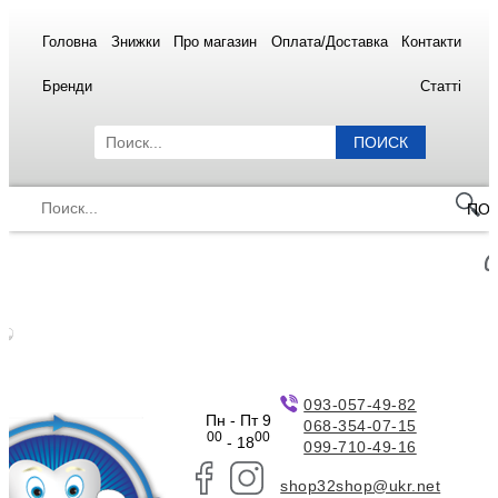
Головна
Знижки
Про магазин
Оплата/Доставка
Контакти
Бренди
Статті
ПОИСК
ПО
093-057-49-82
Пн - Пт 9
068-354-07-15
00
00
- 18
099-710-49-16
shop32shop@ukr.net