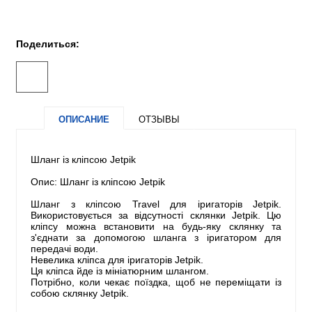
Поделиться:
ОПИСАНИЕ
ОТЗЫВЫ
Шланг із кліпсою Jetpik
Опис: Шланг із кліпсою Jetpik
Шланг з кліпсою Travel для іригаторів Jetpik.
Використовується за відсутності склянки Jetpik. Цю
кліпсу можна встановити на будь-яку склянку та
з'єднати за допомогою шланга з іригатором для
передачі води.
Невелика кліпса для іригаторів Jetpik.
Ця кліпса йде із мініатюрним шлангом.
Потрібно, коли чекає поїздка, щоб не переміщати із
собою склянку Jetpik.